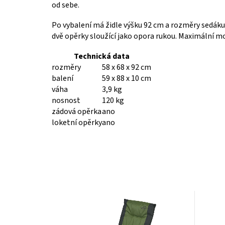
od sebe.
Po vybalení má židle výšku 92 cm a rozměry sedáku 
dvě opěrky sloužící jako opora rukou. Maximální m
Technická data
rozměry
58 x 68 x 92 cm
balení
59 x 88 x 10 cm
váha
3,9 kg
nosnost
120 kg
zádová opěrka
ano
loketní opěrky
ano