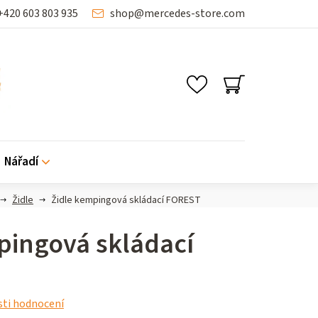
+420 603 803 935
shop
@
mercedes-store.com
NÁKUPNÍ
KOŠÍK
Nářadí
Židle
Židle kempingová skládací FOREST
pingová skládací
ti hodnocení