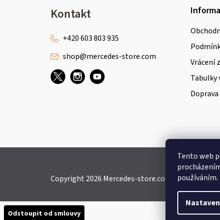
Z
Inform
Kontakt
á
Obchodn
p
+420 603 803 935
Podmínky
shop
@
mercedes-store.com
a
Vrácení 
t
Tabulky 
Doprava 
í
Tento web po
procházením 
používáním.
Copyright 2026
Mercedes-store.com
. Všechna práv
Nastaven
Odstoupit od smlouvy