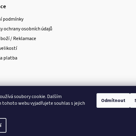
ace
í podmínky
 ochrany osobních údajů
zboží / Reklamace
velikostí
a platba
užívá soubory cookie. Dalším
Odmítnout
tohoto webu vyjadřujete souhlas s jejich
a vyhrazena.
Upravit nastavení cookies
í