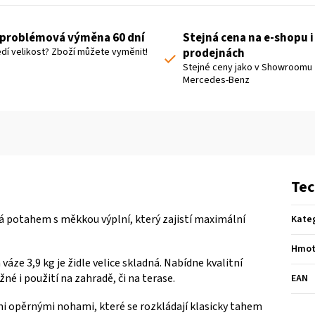
problémová výměna 60 dní
Stejná cena na e-shopu i
dí velikost? Zboží můžete vyměnit!
prodejnách
Stejné ceny jako v Showroomu
Mercedes-Benz
Tec
ná potahem s měkkou výplní, který zajistí maximální
Kate
Hmot
áze 3,9 kg je židle velice skladná. Nabídne kvalitní
né i použití na zahradě, či na terase.
EAN
věmi opěrnými nohami, které se rozkládají klasicky tahem