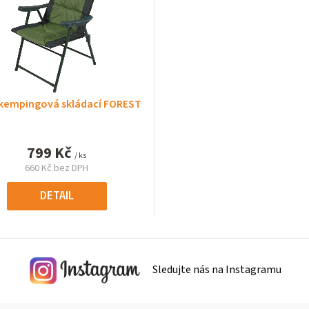
 kempingová skládací FOREST
799 Kč
/ ks
660 Kč bez DPH
Měrná
cena:
DETAIL
Sledujte nás na Instagramu