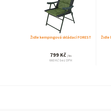
Židle kempingová skládací FOREST
Židle
799 Kč
/ ks
660 Kč bez DPH
Měrná
cena: