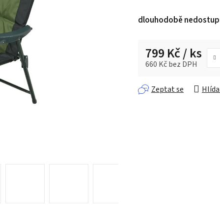
hodnocení
produktu
dlouhodobě nedostup
je
0,0
z 5
799 Kč
/ ks
hvězdiček.
660 Kč bez DPH
Měrná cena:
Zeptat se
Hlída