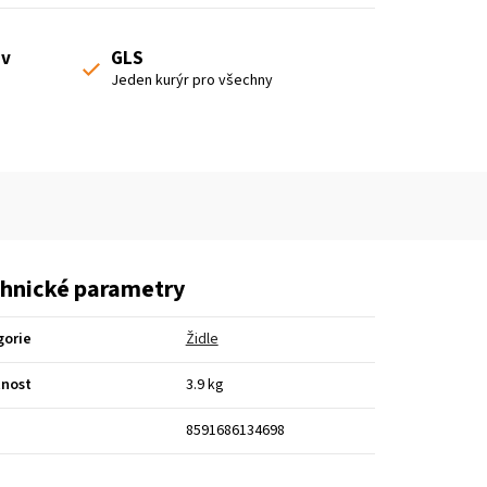
 v
GLS
Jeden kurýr pro všechny
hnické parametry
gorie
Židle
nost
3.9 kg
8591686134698