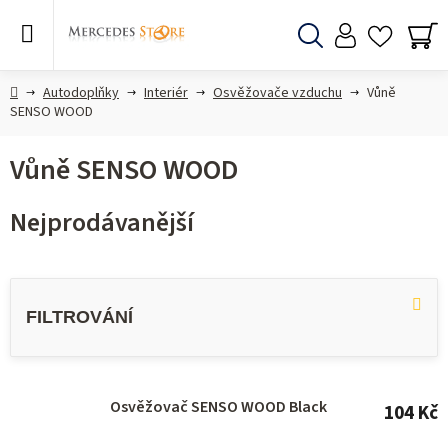
Přejít
na
obsah
Hledat
NÁ
KO
Domů
Autodoplňky
Interiér
Osvěžovače vzduchu
Vůně
SENSO WOOD
Vůně SENSO WOOD
Nejprodávanější
V
ý
p
i
s
Osvěžovač SENSO WOOD Black
104 Kč
p