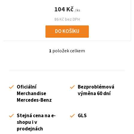
104 Kč
/ ks
86 Kč bez DPH
DO KOŠÍKU
1
položek celkem
O
v
l
á
d
Oficiální
Bezproblémová
a
Merchandise
výměna 60 dní
c
Mercedes-Benz
í
p
Stejná cena na e-
GLS
r
shopu i v
v
prodejnách
k