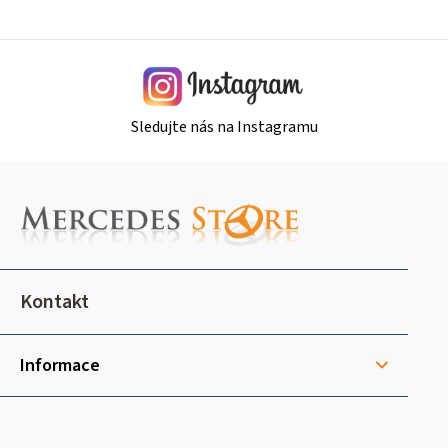
y
v
ý
p
i
Sledujte nás na Instagramu
s
u
Z
á
p
a
t
Kontakt
í
Informace