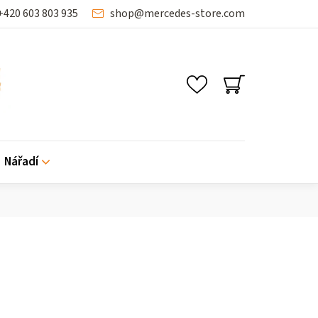
+420 603 803 935
shop
@
mercedes-store.com
NÁKUPNÍ
KOŠÍK
Nářadí