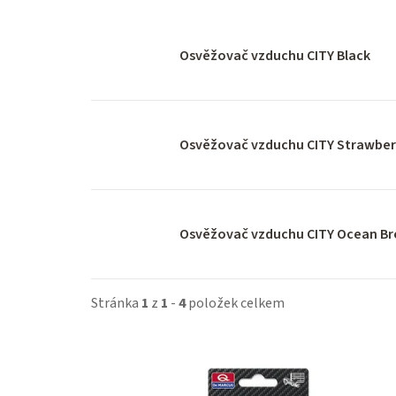
Osvěžovač vzduchu CITY Black
Osvěžovač vzduchu CITY Strawber
Osvěžovač vzduchu CITY Ocean B
Stránka
1
z
1
-
4
položek celkem
V