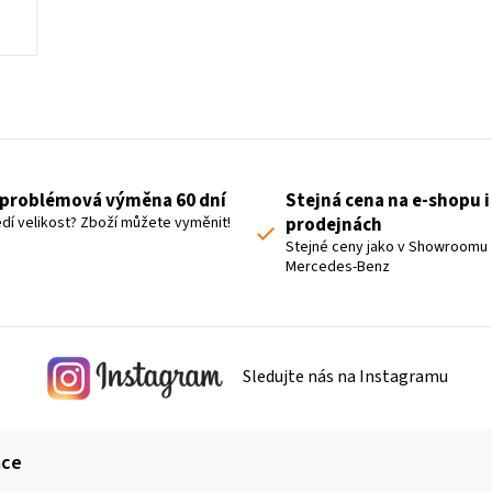
O
v
l
á
problémová výměna 60 dní
Stejná cena na e-shopu i
d
dí velikost? Zboží můžete vyměnit!
prodejnách
a
Stejné ceny jako v Showroomu
Mercedes-Benz
c
í
p
r
Sledujte nás na Instagramu
v
k
y
ace