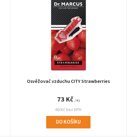
Osvěžovač vzduchu CITY Strawberries
73 Kč
/ ks
60 Kč bez DPH
DO KOŠÍKU