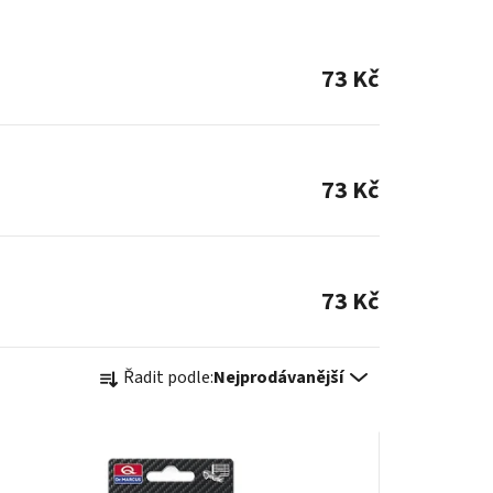
73 Kč
73 Kč
73 Kč
Ř
Řadit podle:
Nejprodávanější
a
z