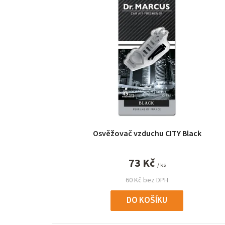
ý
p
i
s
p
r
o
Osvěžovač vzduchu CITY Black
d
u
73 Kč
/ ks
k
60 Kč bez DPH
t
DO KOŠÍKU
ů