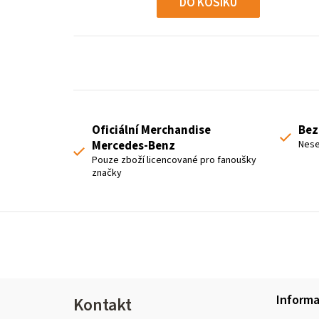
DO KOŠÍKU
Oficiální Merchandise
Bez
Mercedes-Benz
Nese
Pouze zboží licencované pro fanoušky
značky
Z
Inform
Kontakt