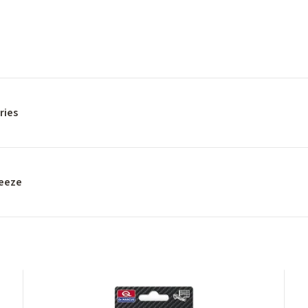
ries
reeze