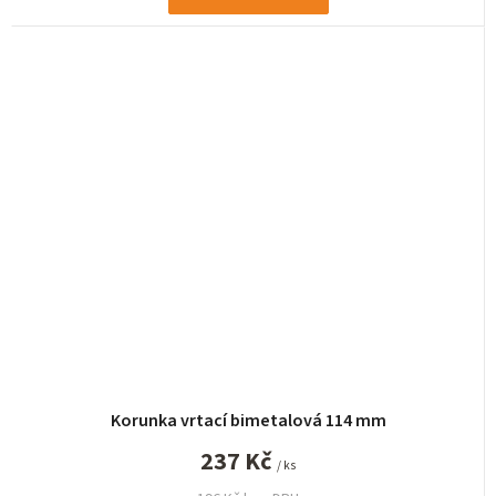
Korunka vrtací bimetalová 114 mm
237 Kč
/ ks