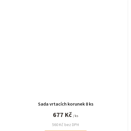
Sada vrtacích korunek 8 ks
677 Kč
/ ks
560 Kč bez DPH