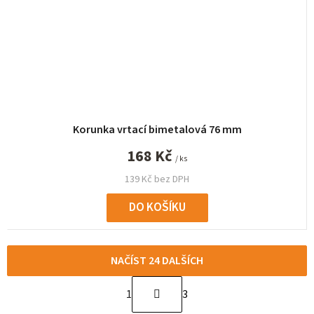
Korunka vrtací bimetalová 76 mm
168 Kč
/ ks
139 Kč bez DPH
DO KOŠÍKU
NAČÍST 24 DALŠÍCH
S
1
3
t
O