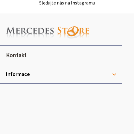
Sledujte nás na Instagramu
Z
á
p
a
t
Kontakt
í
Informace