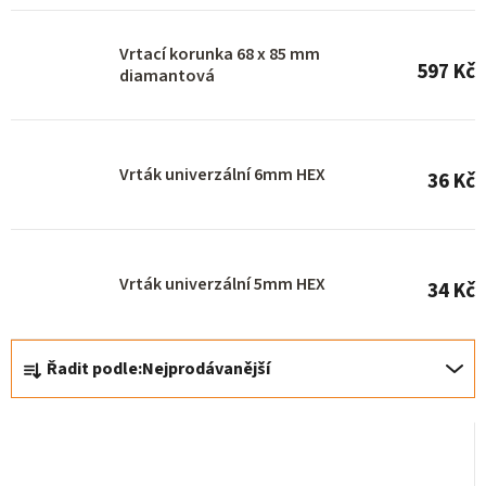
r
o
Vrtací korunka 68 x 85 mm
597 Kč
d
diamantová
u
k
Vrták univerzální 6mm HEX
t
36 Kč
ů
Vrták univerzální 5mm HEX
34 Kč
Ř
Řadit podle:
Nejprodávanější
a
z
e