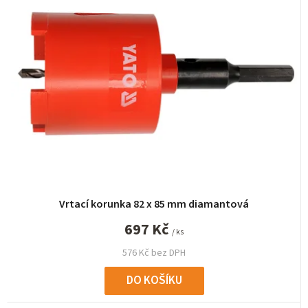
n
í
p
r
o
d
u
k
t
ů
Vrtací korunka 82 x 85 mm diamantová
697 Kč
/ ks
576 Kč bez DPH
DO KOŠÍKU