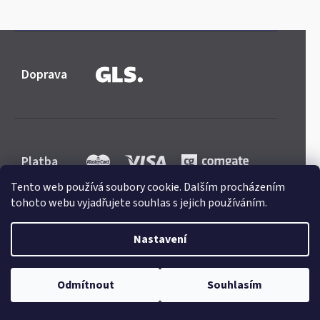
Doprava
Platba
Tento web používá soubory cookie. Dalším procházením
tohoto webu vyjadřujete souhlas s jejich používáním.
Nastavení
Shoptet
|
mime digital
Copyright 2026
Mercedes-store.com
. Všechna práva
Odmítnout
Souhlasím
vyhrazena.
Upravit nastavení cookies