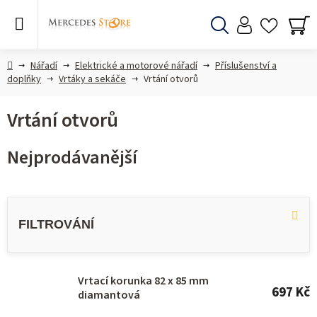
Přejít
na
obsah
Hledat
NÁ
KO
Domů
Nářadí
Elektrické a motorové nářadí
Příslušenství a
doplňky
Vrtáky a sekáče
Vrtání otvorů
Vrtání otvorů
Nejprodávanější
V
ý
p
i
s
Vrtací korunka 82 x 85 mm
697 Kč
diamantová
p