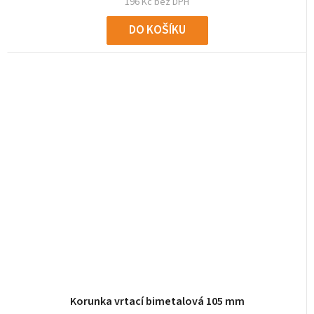
196 Kč bez DPH
DO KOŠÍKU
Korunka vrtací bimetalová 105 mm