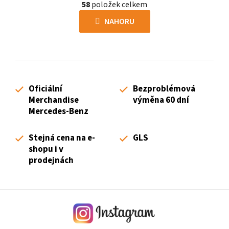
r
58
položek celkem
v
á
l
NAHORU
n
á
k
d
o
a
v
c
á
í
n
Oficiální
Bezproblémová
p
í
Merchandise
výměna 60 dní
r
Mercedes-Benz
v
k
Stejná cena na e-
GLS
y
shopu i v
v
prodejnách
ý
p
i
s
u