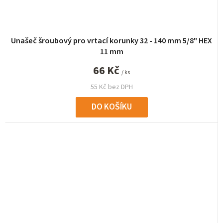
Unašeč šroubový pro vrtací korunky 32 - 140 mm 5/8" HEX
11 mm
66 Kč
/ ks
55 Kč bez DPH
DO KOŠÍKU