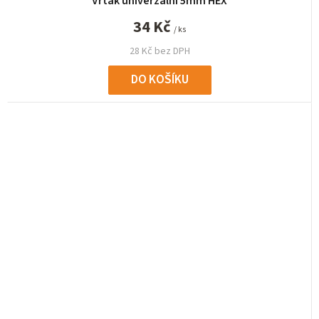
Vrták univerzální 5mm HEX
34 Kč
/ ks
28 Kč bez DPH
DO KOŠÍKU