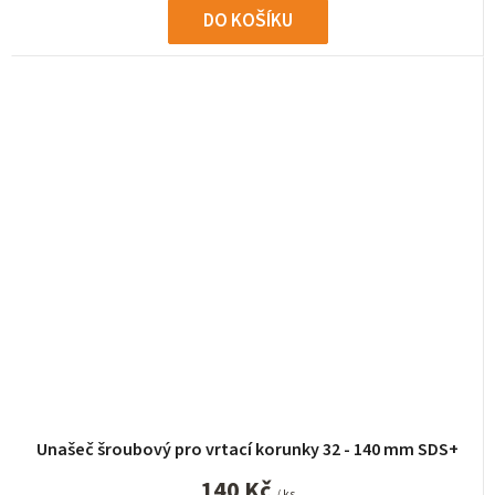
DO KOŠÍKU
Unašeč šroubový pro vrtací korunky 32 - 140 mm SDS+
140 Kč
/ ks