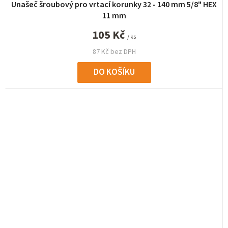
Unašeč šroubový pro vrtací korunky 32 - 140 mm 5/8" HEX
11 mm
105 Kč
/ ks
87 Kč bez DPH
DO KOŠÍKU