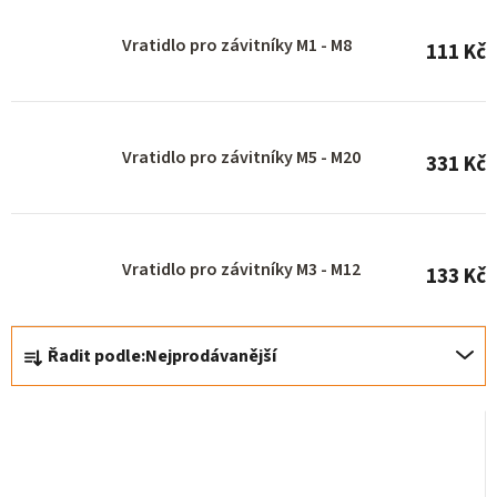
o
Vratidlo pro závitníky M1 - M8
111 Kč
d
u
k
Vratidlo pro závitníky M5 - M20
t
331 Kč
ů
Vratidlo pro závitníky M3 - M12
133 Kč
Ř
Řadit podle:
Nejprodávanější
a
z
e
n