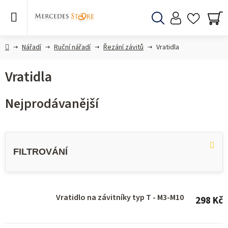
Přejít
na
obsah
Hledat
NÁ
KO
Domů
Nářadí
Ruční nářadí
Řezání závitů
Vratidla
Vratidla
Nejprodávanější
V
ý
p
i
s
Vratidlo na závitníky typ T - M3-M10
298 Kč
p
r