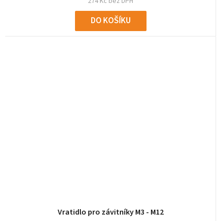
274 Kč bez DPH
DO KOŠÍKU
Vratidlo pro závitníky M3 - M12