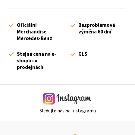
l
á
d
Oficiální
Bezproblémová
a
Merchandise
výměna 60 dní
c
Mercedes-Benz
í
p
Stejná cena na e-
GLS
r
shopu i v
v
prodejnách
k
y
v
ý
p
i
Sledujte nás na Instagramu
s
u
Z