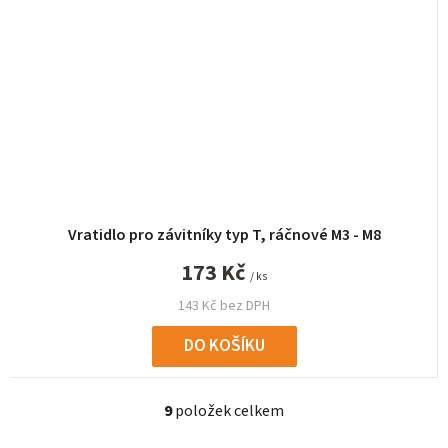
Vratidlo pro závitníky typ T, ráčnové M3 - M8
173 Kč
/ ks
143 Kč bez DPH
DO KOŠÍKU
9
položek celkem
O
v