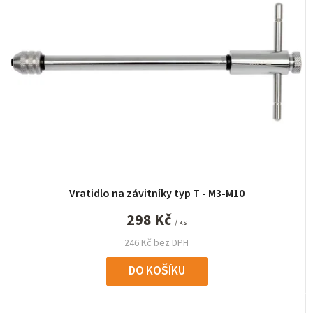
í
p
r
o
d
u
k
t
ů
Vratidlo na závitníky typ T - M3-M10
298 Kč
/ ks
246 Kč bez DPH
DO KOŠÍKU