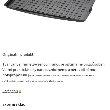
Originální produkt
Tvar vany s mírně zvýšenou hranou je optimálně přizpůsoben.
Velmi praktické díky nárazuvzdornému a nerozbitnému
polypropylenu.j
e bez zápachu. Voštinová struktura chrání náklad před uklouznutím a
upřednostňuje upevnění volitelně dostupné odkládací schránky.
Celý popis
Externí sklad