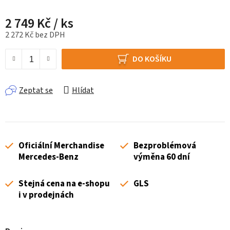
2 749 Kč
/ ks
2 272 Kč bez DPH
Měrná cena:
DO KOŠÍKU
Zeptat se
Hlídat
Oficiální Merchandise
Bezproblémová
Mercedes-Benz
výměna 60 dní
Stejná cena na e-shopu
GLS
i v prodejnách