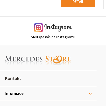
cena:
cena:
DETAIL
Sledujte nás na Instagramu
Z
á
p
a
t
Kontakt
í
Informace