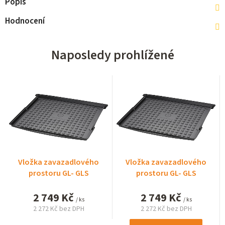
Popis
Hodnocení
Naposledy prohlížené
Vložka zavazadlového
Vložka zavazadlového
prostoru GL- GLS
prostoru GL- GLS
2 749 Kč
2 749 Kč
/ ks
/ ks
2 272 Kč bez DPH
2 272 Kč bez DPH
Měrná
Měrná