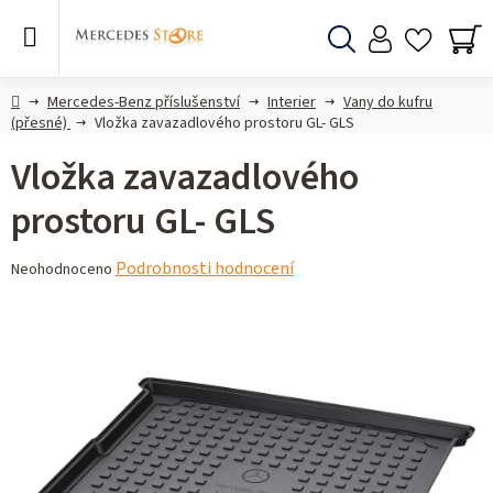
Přejít
na
obsah
Hledat
NÁ
KO
Domů
Mercedes-Benz příslušenství
Interier
Vany do kufru
(přesné)
Vložka zavazadlového prostoru GL- GLS
Vložka zavazadlového
prostoru GL- GLS
Průměrné
Podrobnosti hodnocení
Neohodnoceno
hodnocení
produktu
je
0,0
z 5
hvězdiček.