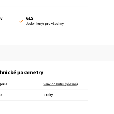
 v
GLS
Jeden kurýr pro všechny
hnické parametry
gorie
Vany do kufru (přesné)
ka
2 roky