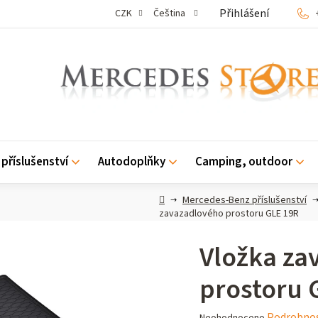
Přihlášení
CZK
Čeština
příslušenství
Autodoplňky
Camping, outdoor
Domů
Mercedes-Benz příslušenství
zavazadlového prostoru GLE 19R
Vložka za
prostoru 
Průměrné
Podrobnos
Neohodnoceno