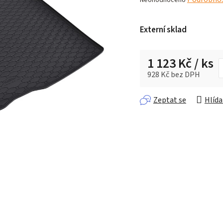
hodnocení
produktu
Externí sklad
je
0,0
z 5
1 123 Kč
/ ks
hvězdiček.
928 Kč bez DPH
Měrná cena:
Zeptat se
Hlída