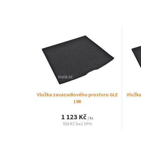
Vložka zavazadlového prostoru GLE
Vložk
19R
1 123 Kč
/ ks
928 Kč bez DPH
Měrná
cena: