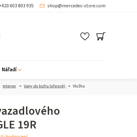
+420 603 803 935
shop
@
mercedes-store.com
NÁKUPNÍ
KOŠÍK
Nářadí
Interier
Vany do kufru (přesné)
Vložka
vazadlového
GLE 19R
ti hodnocení