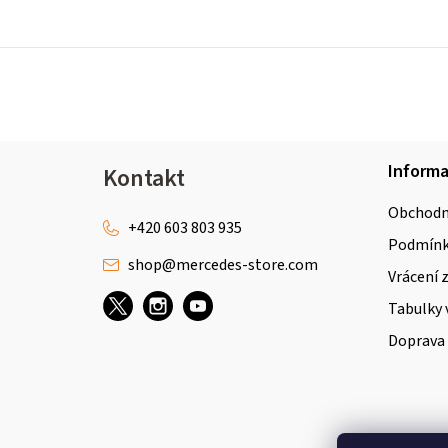
Z
Inform
Kontakt
á
Obchodn
p
+420 603 803 935
Podmínky
shop
@
mercedes-store.com
a
Vrácení 
t
Tabulky 
Doprava 
í