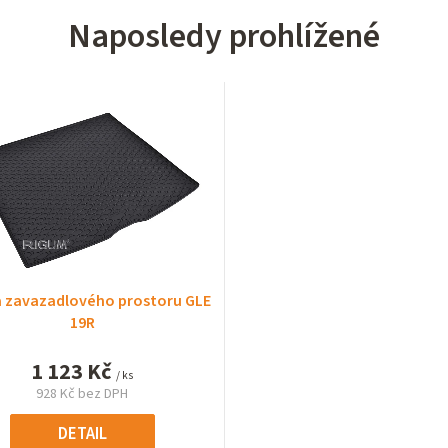
Naposledy prohlížené
a zavazadlového prostoru GLE
19R
1 123 Kč
/ ks
928 Kč bez DPH
Měrná
cena:
DETAIL