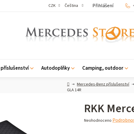
Přihlášení
CZK
Čeština
příslušenství
Autodoplňky
Camping, outdoor
Domů
Mercedes-Benz příslušenství
GLA 14R
RKK Merc
Průměrné
Podrobnos
Neohodnoceno
hodnocení
produktu