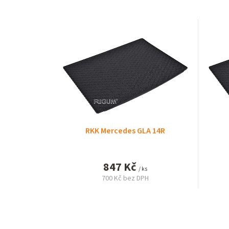
RKK Mercedes GLA 14R
847 Kč
/ ks
700 Kč bez DPH
Měrná
cena: