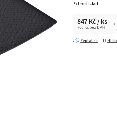
Externí sklad
je
0,0
z 5
847 Kč
/ ks
hvězdiček.
700 Kč bez DPH
Měrná cena:
Zeptat se
Hlída