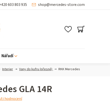
+420 603 803 935
shop
@
mercedes-store.com
NÁKUPNÍ
KOŠÍK
Nářadí
Interier
Vany do kufru (přesné)
RKK Mercedes
edes GLA 14R
ti hodnocení