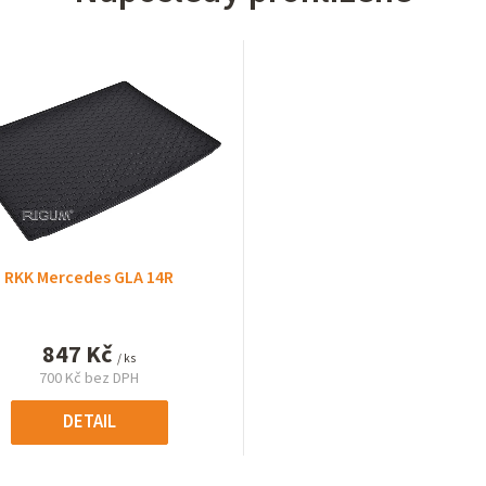
RKK Mercedes GLA 14R
847 Kč
/ ks
700 Kč bez DPH
Měrná
cena:
DETAIL