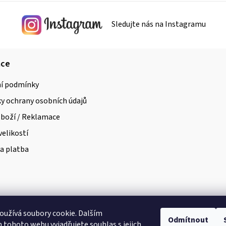
Sledujte nás na Instagramu
ace
í podmínky
 ochrany osobních údajů
zboží / Reklamace
velikostí
a platba
užívá soubory cookie. Dalším
Odmítnout
tohoto webu vyjadřujete souhlas s jejich