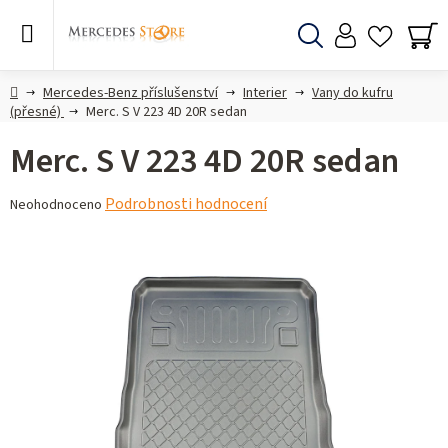
Přejít
na
obsah
Hledat
NÁ
KO
Domů
Mercedes-Benz příslušenství
Interier
Vany do kufru
(přesné)
Merc. S V 223 4D 20R sedan
Merc. S V 223 4D 20R sedan
Průměrné
Podrobnosti hodnocení
Neohodnoceno
hodnocení
produktu
je
0,0
z 5
hvězdiček.