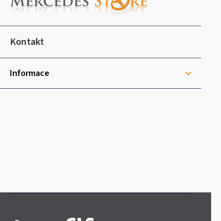
p
a
t
Kontakt
í
Informace