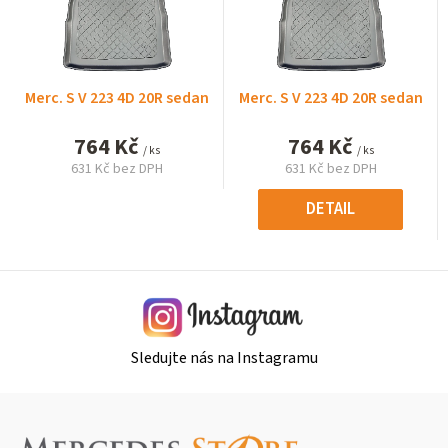
Merc. S V 223 4D 20R sedan
Merc. S V 223 4D 20R sedan
764 Kč
764 Kč
/ ks
/ ks
631 Kč bez DPH
631 Kč bez DPH
Měrná
Měrná
cena:
cena:
DETAIL
Sledujte nás na Instagramu
Z
á