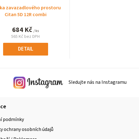
ka zavazadlového prostoru
Citan 5D 12R combi
684 Kč
/ ks
565 Kč bez DPH
Měrná
cena:
DETAIL
Sledujte nás na Instagramu
ace
í podmínky
 ochrany osobních údajů