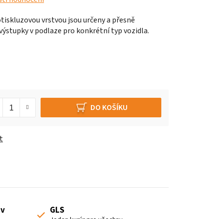
tiskluzovou vrstvou jsou určeny a přesně
ýstupky v podlaze pro konkrétní typ vozidla.
DO KOŠÍKU
t
 v
GLS