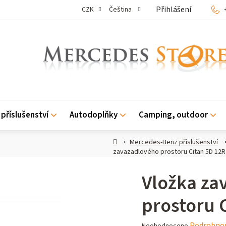
Přihlášení
CZK
Čeština
příslušenství
Autodoplňky
Camping, outdoor
Domů
Mercedes-Benz příslušenství
zavazadlového prostoru Citan 5D 12
Vložka za
prostoru 
Průměrné
Podrobnos
Neohodnoceno