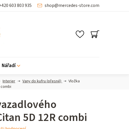
+420 603 803 935
shop
@
mercedes-store.com
NÁKUPNÍ
KOŠÍK
Nářadí
Interier
Vany do kufru (přesné)
Vložka
R combi
vazadlového
Citan 5D 12R combi
ti hodnocení