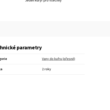
Jeden kurýr pro všechny
hnické parametry
gorie
Vany do kufru (přesné)
ka
2 roky