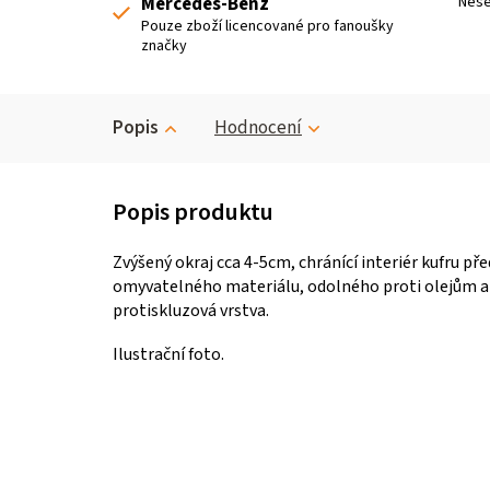
Mercedes-Benz
Nese
Pouze zboží licencované pro fanoušky
značky
Popis
Hodnocení
Zvýšený okraj cca 4-5cm, chránící interiér kufru p
omyvatelného materiálu, odolného proti olejům 
protiskluzová vrstva.
Ilustrační foto.