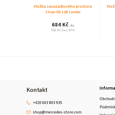
Vložka zavazadlového prostoru
Vlož
Citan 5D 12R combi
684 Kč
/ ks
565 Kč bez DPH
Měrná
cena:
Z
Inform
Kontakt
á
Obchodn
p
+420 603 803 935
Podmínky
shop
@
mercedes-store.com