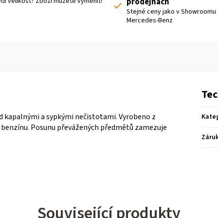
dí velikost? Zboží můžete vyměnit!
prodejnách
Stejné ceny jako v Showroomu
Mercedes-Benz
Tec
řed kapalnými a sypkými nečistotami. Vyrobeno z
Kate
a benzínu. Posunu převážených předmětů zamezuje
Záru
Související produkty