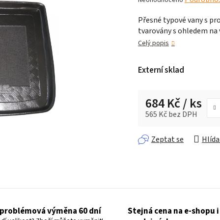
hodnocení
Přesné typové vany s pro
produktu
tvarovány s ohledem na v
je
0,0
Celý popis
z 5
hvězdiček.
Externí sklad
684 Kč
/ ks
565 Kč bez DPH
Měrná cena:
Zeptat se
Hlída
problémová výměna 60 dní
Stejná cena na e-shopu i