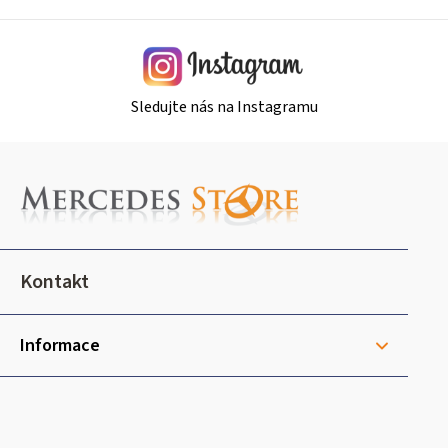
y
v
ý
p
i
Sledujte nás na Instagramu
s
u
Z
á
p
a
t
Kontakt
í
Informace