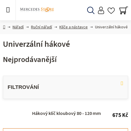
Přejít
na
obsah
Hledat
NÁ
KO
Domů
Nářadí
Ruční nářadí
Klíče a nástavce
Univerzální hákové
Univerzální hákové
Nejprodávanější
V
ý
p
i
s
Hákový klíč kloubový 80 - 120 mm
675 Kč
p
r