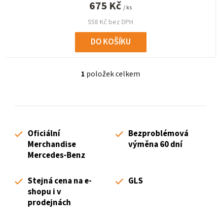
675 Kč
/ ks
558 Kč bez DPH
DO KOŠÍKU
1
položek celkem
O
v
l
á
d
Oficiální
Bezproblémová
a
Merchandise
výměna 60 dní
c
Mercedes-Benz
í
p
Stejná cena na e-
GLS
r
shopu i v
v
prodejnách
k