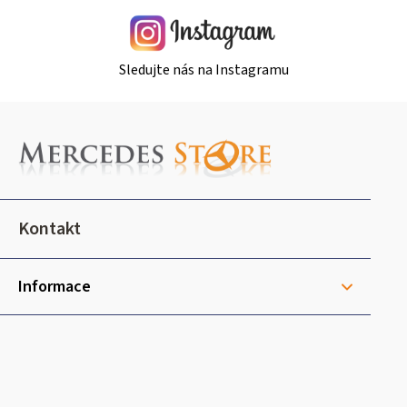
Sledujte nás na Instagramu
Z
á
p
a
t
Kontakt
í
Informace