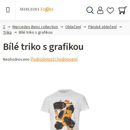
Přejít
na
obsah
Hledat
NÁ
KO
Domů
Mercedes-Benz collection
Oblečení
Pánské oblečení
Trika
Bílé triko s grafikou
Bílé triko s grafikou
Průměrné
Podrobnosti hodnocení
Neohodnoceno
hodnocení
produktu
je
0,0
z 5
hvězdiček.