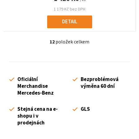
1 179 Kč bez DPH
DETAIL
12
položek celkem
O
v
l
á
d
Oficiální
Bezproblémová
a
Merchandise
výměna 60 dní
c
Mercedes-Benz
í
p
Stejná cena na e-
GLS
r
shopu i v
v
prodejnách
k
y