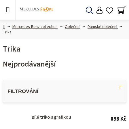
Přejít
na
obsah
Hledat
NÁ
KO
Domů
Mercedes-Benz collection
Oblečení
Dámské oblečení
Trika
Trika
Nejprodávanější
V
ý
p
i
s
Bílé triko s grafikou
898 Kč
p