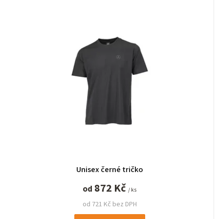
Unisex černé tričko
872 Kč
od
/ ks
od 721 Kč bez DPH