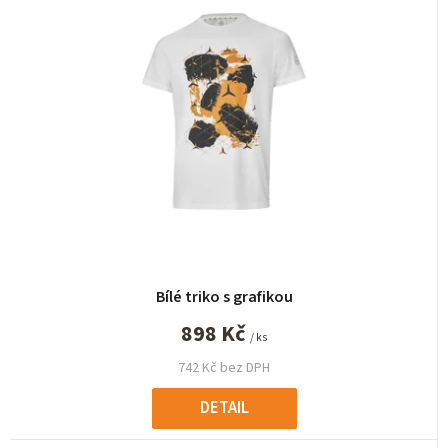
n
í
p
r
o
d
u
k
t
ů
Bílé triko s grafikou
898 Kč
/ ks
742 Kč bez DPH
DETAIL