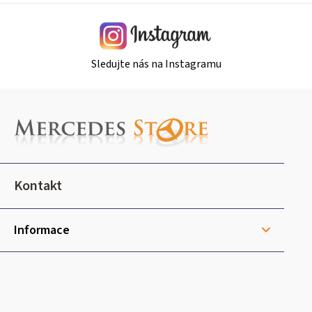
v
ý
p
i
Sledujte nás na Instagramu
s
u
Z
á
p
a
t
Kontakt
í
Informace