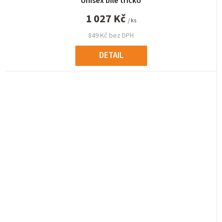
Unisex bílé tričko
1 027 Kč
/ ks
849 Kč bez DPH
DETAIL