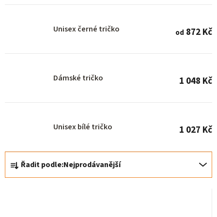
r
o
Unisex černé tričko
872 Kč
od
d
u
k
Dámské tričko
t
1 048 Kč
ů
Unisex bílé tričko
1 027 Kč
Ř
Řadit podle:
Nejprodávanější
a
z
e