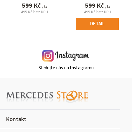
599 Kč
599 Kč
/ ks
/ ks
495 Kč bez DPH
495 Kč bez DPH
Měrná
Měrná
cena:
cena:
DETAIL
Sledujte nás na Instagramu
Z
á
p
a
t
Kontakt
í