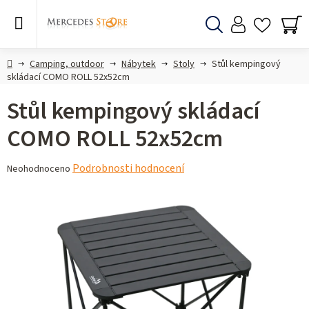
Přejít
na
obsah
Hledat
NÁ
KO
Domů
Camping, outdoor
Nábytek
Stoly
Stůl kempingový
skládací COMO ROLL 52x52cm
Stůl kempingový skládací
COMO ROLL 52x52cm
Průměrné
Podrobnosti hodnocení
Neohodnoceno
hodnocení
produktu
je
0,0
z 5
hvězdiček.