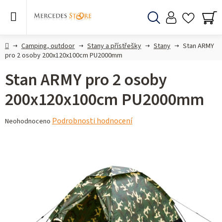
Přejít
na
obsah
Hledat
NÁ
KO
Domů
Camping, outdoor
Stany a přístřešky
Stany
Stan ARMY
pro 2 osoby 200x120x100cm PU2000mm
Stan ARMY pro 2 osoby
200x120x100cm PU2000mm
Průměrné
Podrobnosti hodnocení
Neohodnoceno
hodnocení
produktu
je
0,0
z 5
hvězdiček.