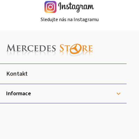
Sledujte nás na Instagramu
Z
á
p
a
t
Kontakt
í
Informace