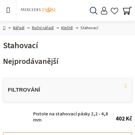
Přejít
na
obsah
Hledat
NÁ
KO
Domů
Nářadí
Ruční nářadí
Kleště
Stahovací
Stahovací
Nejprodávanější
V
ý
p
i
s
Pistole na stahovací pásky 2,2 - 4,8
402 Kč
mm
p
r