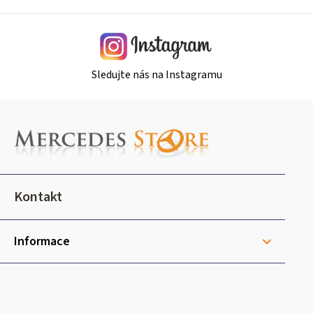
y
v
ý
p
i
Sledujte nás na Instagramu
s
u
Z
á
p
a
t
Kontakt
í
Informace