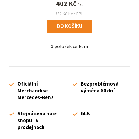
402 Kč
/ ks
332 Kč bez DPH
DO KOŠÍKU
1
položek celkem
O
v
l
á
d
Oficiální
Bezproblémová
a
Merchandise
výměna 60 dní
c
Mercedes-Benz
í
p
Stejná cena na e-
GLS
r
shopu i v
v
prodejnách
k