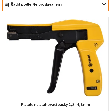
Ř
Řadit podle:
Nejprodávanější
o
a
d
z
u
e
k
n
t
í
ů
p
r
o
d
u
k
t
ů
Pistole na stahovací pásky 2,2 - 4,8 mm