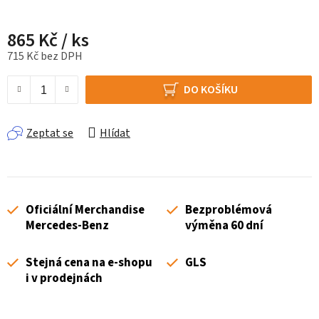
865 Kč
/ ks
715 Kč bez DPH
Měrná cena:
DO KOŠÍKU
Zeptat se
Hlídat
Oficiální Merchandise
Bezproblémová
Mercedes-Benz
výměna 60 dní
Stejná cena na e-shopu
GLS
i v prodejnách