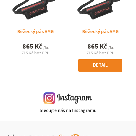
Běžecký pás AMG
Běžecký pás AMG
865 Kč
865 Kč
/ ks
/ ks
715 Kč bez DPH
715 Kč bez DPH
Měrná
Měrná
cena:
cena:
DETAIL
Sledujte nás na Instagramu
Z
á