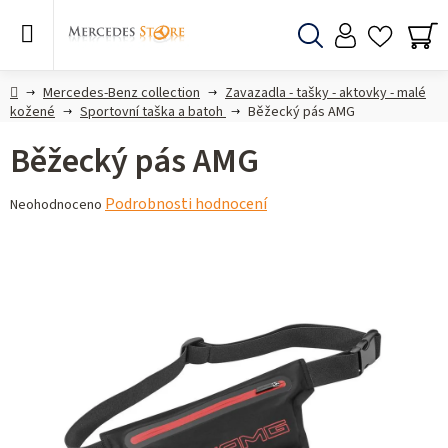
Přejít
na
obsah
Hledat
NÁ
KO
Domů
Mercedes-Benz collection
Zavazadla - tašky - aktovky - malé
kožené
Sportovní taška a batoh
Běžecký pás AMG
Běžecký pás AMG
Průměrné
Podrobnosti hodnocení
Neohodnoceno
hodnocení
produktu
je
0,0
z 5
hvězdiček.