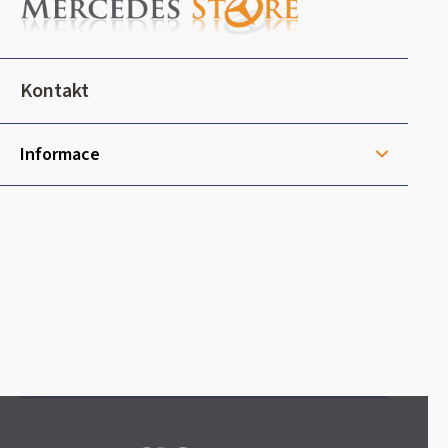
p
a
t
Kontakt
í
Informace