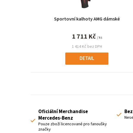
r
o
Sportovní kalhoty AMG dámské
d
u
1 711 Kč
/ ks
k
1 414 Kč bez DPH
t
DETAIL
ů
Oficiální Merchandise
Bez
Mercedes-Benz
Nese
Pouze zboží licencované pro fanoušky
značky