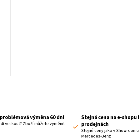
O
v
l
á
problémová výměna 60 dní
Stejná cena na e-shopu i
d
dí velikost? Zboží můžete vyměnit!
prodejnách
a
Stejné ceny jako v Showroomu
Mercedes-Benz
c