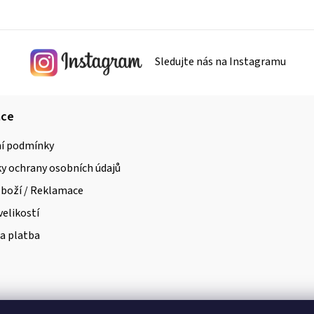
í
p
r
Sledujte nás na Instagramu
v
k
y
ace
v
í podmínky
ý
 ochrany osobních údajů
p
i
zboží / Reklamace
s
velikostí
u
a platba