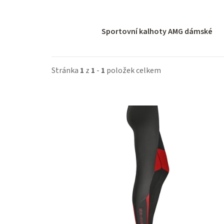
Sportovní kalhoty AMG dámské
Stránka
1
z
1
-
1
položek celkem
V
ý
p
i
s
p