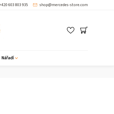
+420 603 803 935
shop
@
mercedes-store.com
NÁKUPNÍ
KOŠÍK
Nářadí