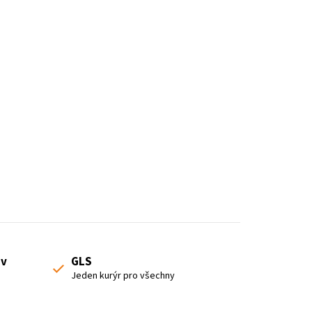
o
d
u
k
t
ů
 v
GLS
Jeden kurýr pro všechny