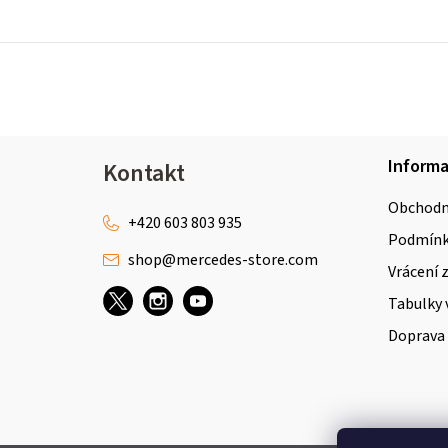
Z
Inform
Kontakt
á
Obchodn
p
+420 603 803 935
Podmínky
shop
@
mercedes-store.com
a
Vrácení 
t
Tabulky 
Doprava 
í