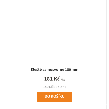
Kleště samosvorné 180 mm
181 Kč
/ ks
150 Kč bez DPH
DO KOŠÍKU