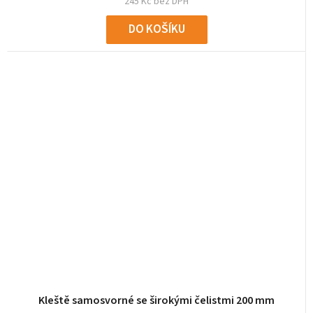
245 Kč bez DPH
DO KOŠÍKU
Kleště samosvorné se širokými čelistmi 200 mm