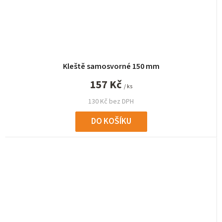
Kleště samosvorné 150 mm
157 Kč
/ ks
130 Kč bez DPH
DO KOŠÍKU