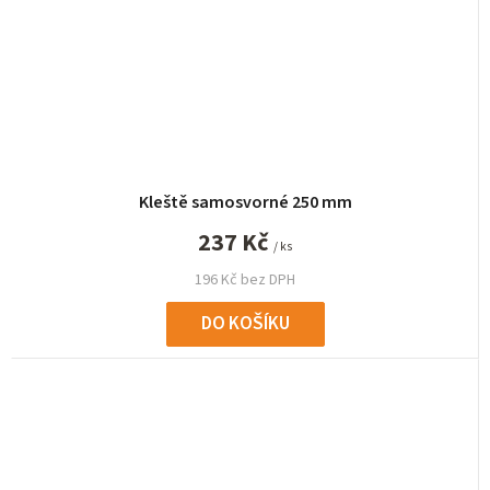
Kleště samosvorné 250 mm
237 Kč
/ ks
196 Kč bez DPH
DO KOŠÍKU