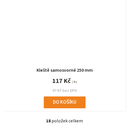
Kleště samosvorné 250 mm
117 Kč
/ ks
97 Kč bez DPH
DO KOŠÍKU
18
položek celkem
O