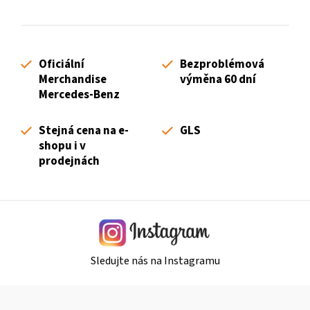
v
l
á
d
Oficiální
Bezproblémová
a
Merchandise
výměna 60 dní
c
Mercedes-Benz
í
p
Stejná cena na e-
GLS
r
shopu i v
v
prodejnách
k
y
v
ý
p
i
Sledujte nás na Instagramu
s
u
Z