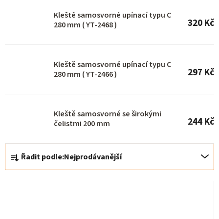
o
Kleště samosvorné upínací typu C
320 Kč
d
280 mm ( YT-2468 )
u
k
Kleště samosvorné upínací typu C
t
297 Kč
280 mm ( YT-2466 )
ů
Kleště samosvorné se širokými
244 Kč
čelistmi 200 mm
Ř
Řadit podle:
Nejprodávanější
a
z
e
n