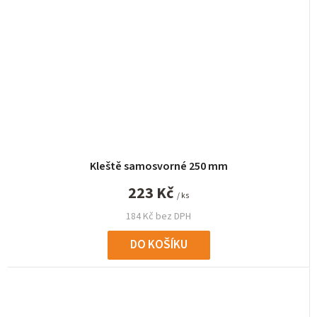
Kleště samosvorné 250 mm
223 Kč
/ ks
184 Kč bez DPH
DO KOŠÍKU