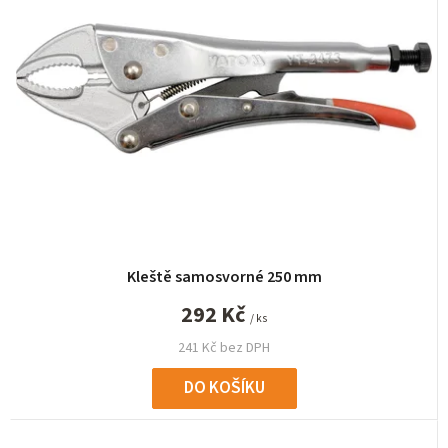
í
p
r
o
d
u
k
t
ů
Kleště samosvorné 250 mm
292 Kč
/ ks
241 Kč bez DPH
DO KOŠÍKU