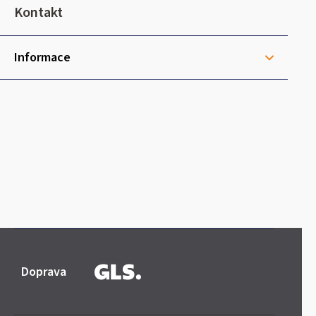
t
Kontakt
í
Informace
Doprava