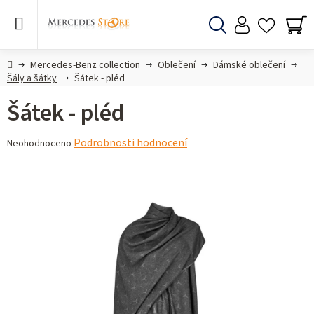
Přejít
na
obsah
Hledat
NÁ
KO
Domů
Mercedes-Benz collection
Oblečení
Dámské oblečení
Šály a šátky
Šátek - pléd
Šátek - pléd
Průměrné
Podrobnosti hodnocení
Neohodnoceno
hodnocení
produktu
je
0,0
z 5
hvězdiček.