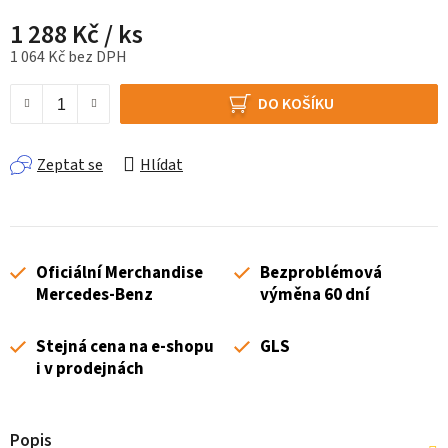
1 288 Kč
/ ks
1 064 Kč bez DPH
Měrná cena:
DO KOŠÍKU
Zeptat se
Hlídat
Oficiální Merchandise
Bezproblémová
Mercedes-Benz
výměna 60 dní
Stejná cena na e-shopu
GLS
i v prodejnách
Popis