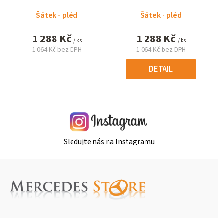
Šátek - pléd
Šátek - pléd
1 288 Kč
1 288 Kč
/ ks
/ ks
1 064 Kč bez DPH
1 064 Kč bez DPH
Měrná
Měrná
cena:
cena:
DETAIL
Sledujte nás na Instagramu
Z
á
p
a