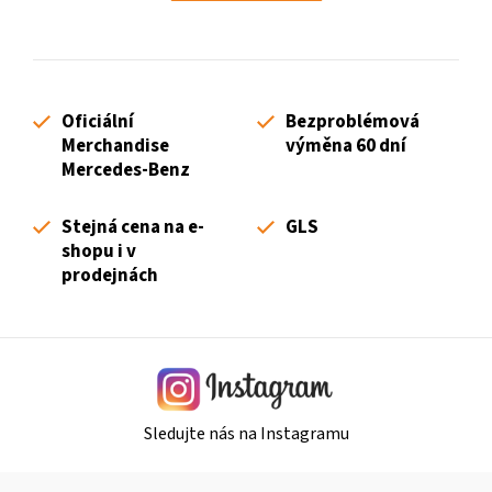
á
k
d
o
a
v
c
á
í
n
Oficiální
Bezproblémová
p
í
Merchandise
výměna 60 dní
r
Mercedes-Benz
v
k
Stejná cena na e-
GLS
y
shopu i v
v
prodejnách
ý
p
i
s
u
Sledujte nás na Instagramu
Z