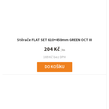
Stěrače FLAT SET 610+450mm GREEN OCT III
204 Kč
/ ks
169 Kč bez DPH
DO KOŠÍKU