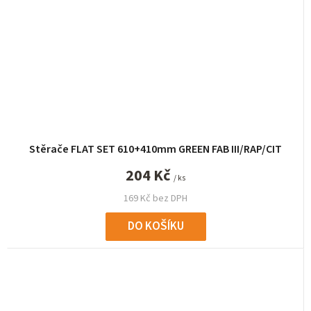
Stěrače FLAT SET 610+410mm GREEN FAB III/RAP/CIT
204 Kč
/ ks
169 Kč bez DPH
DO KOŠÍKU