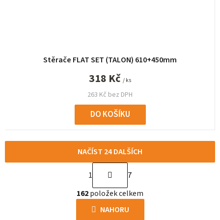
Stěrače FLAT SET (TALON) 610+450mm
318 Kč
/ ks
263 Kč bez DPH
DO KOŠÍKU
NAČÍST 24 DALŠÍCH
S
1
7
t
O
r
162
položek celkem
v
á
l
NAHORU
n