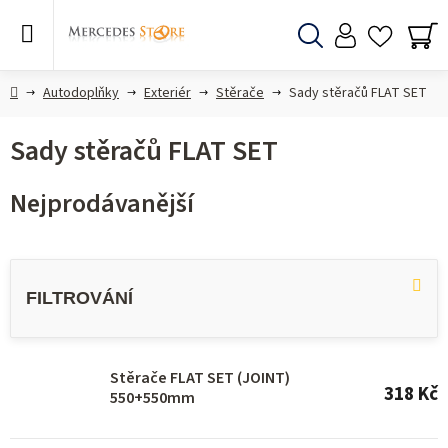
Přejít
na
obsah
Hledat
NÁ
KO
Domů
Autodoplňky
Exteriér
Stěrače
Sady stěračů FLAT SET
Sady stěračů FLAT SET
Nejprodávanější
V
ý
p
i
s
Stěrače FLAT SET (JOINT)
318 Kč
550+550mm
p
r