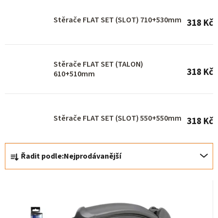
o
Stěrače FLAT SET (SLOT) 710+530mm
318 Kč
d
u
k
Stěrače FLAT SET (TALON)
t
318 Kč
610+510mm
ů
Stěrače FLAT SET (SLOT) 550+550mm
318 Kč
Ř
Řadit podle:
Nejprodávanější
a
z
e
n