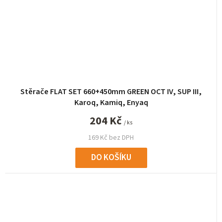
Stěrače FLAT SET 660+450mm GREEN OCT IV, SUP III,
Karoq, Kamiq, Enyaq
204 Kč
/ ks
169 Kč bez DPH
DO KOŠÍKU