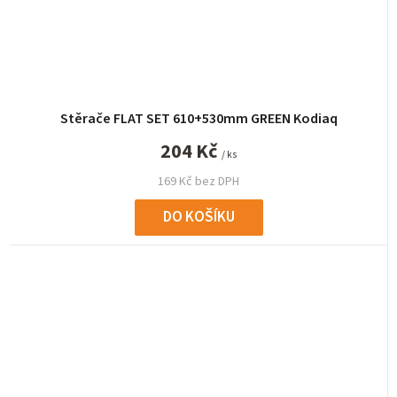
Stěrače FLAT SET 610+530mm GREEN Kodiaq
204 Kč
/ ks
169 Kč bez DPH
DO KOŠÍKU