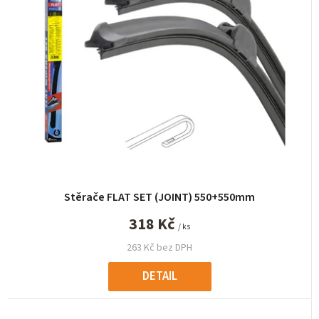
í
p
r
o
d
u
k
t
ů
Stěrače FLAT SET (JOINT) 550+550mm
318 Kč
/ ks
263 Kč bez DPH
DETAIL