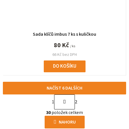
Sada klíčů imbus 7 ks s kuličkou
80 Kč
/ ks
66 Kč bez DPH
DO KOŠÍKU
NAČÍST 6 DALŠÍCH
S
1
2
t
O
r
30
položek celkem
v
á
l
NAHORU
n
á