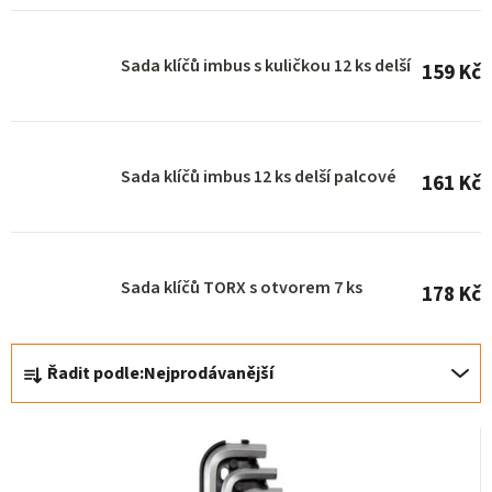
r
o
Sada klíčů imbus s kuličkou 12 ks delší
159 Kč
d
u
k
Sada klíčů imbus 12 ks delší palcové
t
161 Kč
ů
Sada klíčů TORX s otvorem 7 ks
178 Kč
Ř
Řadit podle:
Nejprodávanější
a
z
e