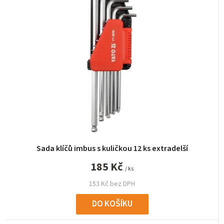
n
í
p
r
o
d
u
k
t
ů
Sada klíčů imbus s kuličkou 12 ks extradelší
185 Kč
/ ks
153 Kč bez DPH
DO KOŠÍKU