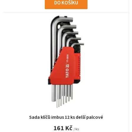
DO KOŠÍKU
Sada klíčů imbus 12 ks delší palcové
161 Kč
/ ks