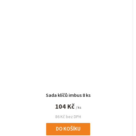
Sada klíčů imbus 8 ks
104 Kč
/ ks
86 Kč bez DPH
DO KOŠÍKU