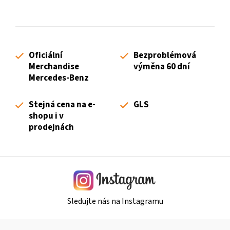
k
d
o
a
v
c
á
í
n
Oficiální
Bezproblémová
p
í
Merchandise
výměna 60 dní
r
Mercedes-Benz
v
k
Stejná cena na e-
GLS
y
shopu i v
v
prodejnách
ý
p
i
s
u
Sledujte nás na Instagramu
Z