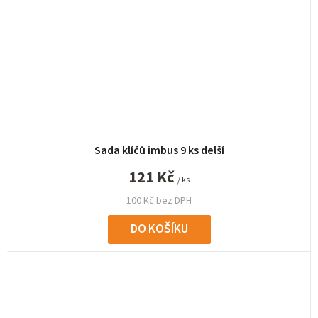
Sada klíčů imbus 9 ks delší
121 Kč
/ ks
100 Kč bez DPH
DO KOŠÍKU