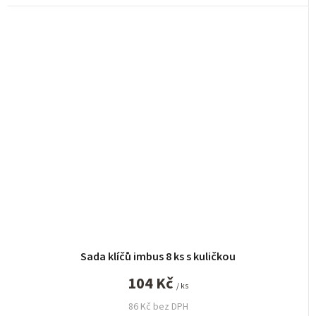
Sada klíčů imbus 8 ks s kuličkou
104 Kč
/ ks
86 Kč bez DPH