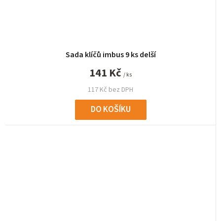
Sada klíčů imbus 9 ks delší
141 Kč
/ ks
117 Kč bez DPH
DO KOŠÍKU