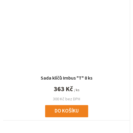
Sada klíčů Imbus "T" 8 ks
363 Kč
/ ks
300 Kč bez DPH
DO KOŠÍKU