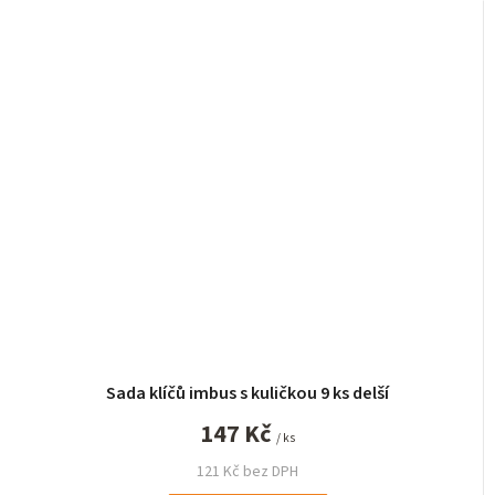
Sada klíčů imbus s kuličkou 9 ks delší
147 Kč
/ ks
121 Kč bez DPH