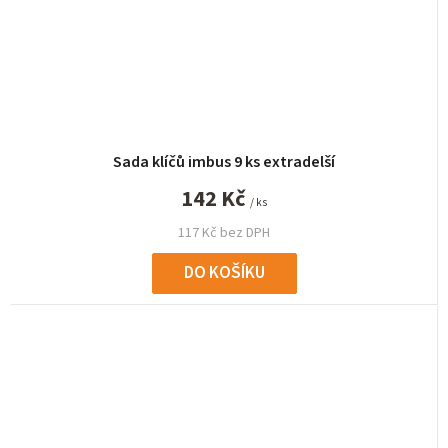
Sada klíčů imbus 9 ks extradelší
142 Kč
/ ks
117 Kč bez DPH
DO KOŠÍKU