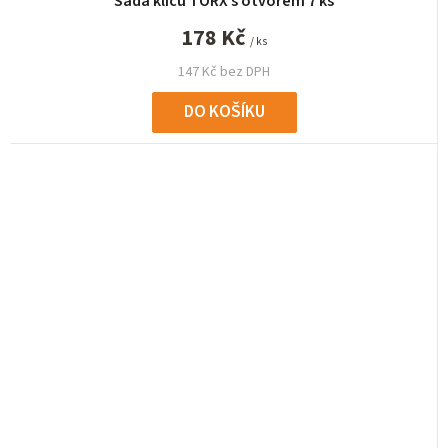
Sada klíčů TORX s otvorem 7 ks
178 Kč
/ ks
147 Kč bez DPH
DO KOŠÍKU