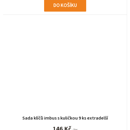
DO KOŠÍKU
Sada klíčů imbus s kuličkou 9 ks extradelší
146 Kč
/ ks