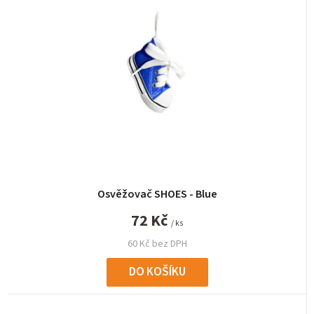
í
p
r
o
d
u
k
t
ů
Osvěžovač SHOES - Blue
72 Kč
/ ks
60 Kč bez DPH
DO KOŠÍKU