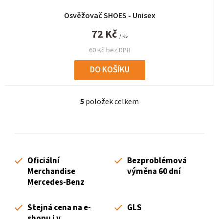
Osvěžovač SHOES - Unisex
72 Kč
/ ks
60 Kč bez DPH
DO KOŠÍKU
5
položek celkem
O
v
l
á
d
Oficiální
Bezproblémová
a
Merchandise
výměna 60 dní
c
Mercedes-Benz
í
p
Stejná cena na e-
GLS
r
shopu i v