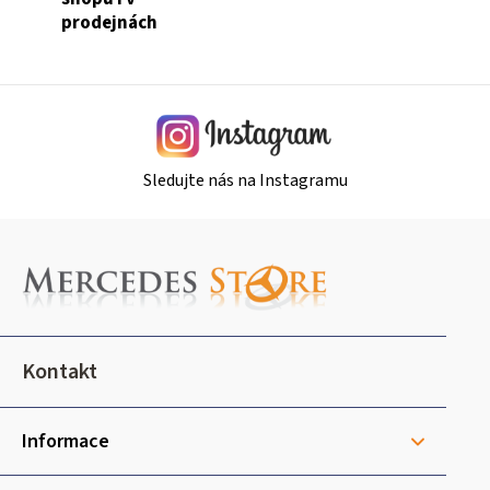
v
prodejnách
k
y
v
ý
p
i
Sledujte nás na Instagramu
s
u
Z
á
p
a
t
Kontakt
í
Informace