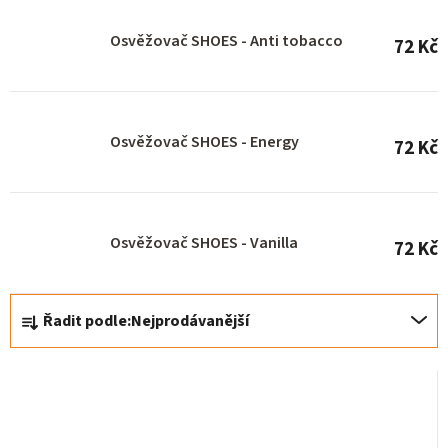
o
Osvěžovač SHOES - Anti tobacco
72 Kč
d
u
k
Osvěžovač SHOES - Energy
t
72 Kč
ů
Osvěžovač SHOES - Vanilla
72 Kč
Ř
Řadit podle:
Nejprodávanější
a
z
e
n