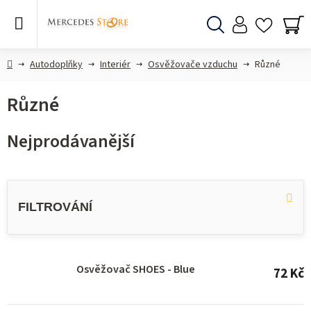
Přejít
na
obsah
Hledat
NÁ
KO
Domů
Autodoplňky
Interiér
Osvěžovače vzduchu
Různé
Různé
Nejprodávanější
V
ý
p
i
s
Osvěžovač SHOES - Blue
72 Kč
p
r