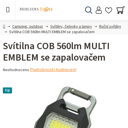
Přejít
na
obsah
Hledat
NÁ
KO
Domů
Camping, outdoor
Svítilny, čelovky a lampy
Ruční svítilny
Svítilna COB 560lm MULTI EMBLEM se zapalovačem
Svítilna COB 560lm MULTI
EMBLEM se zapalovačem
Průměrné
Podrobnosti hodnocení
Neohodnoceno
hodnocení
produktu
je
tip
0,0
z 5
hvězdiček.