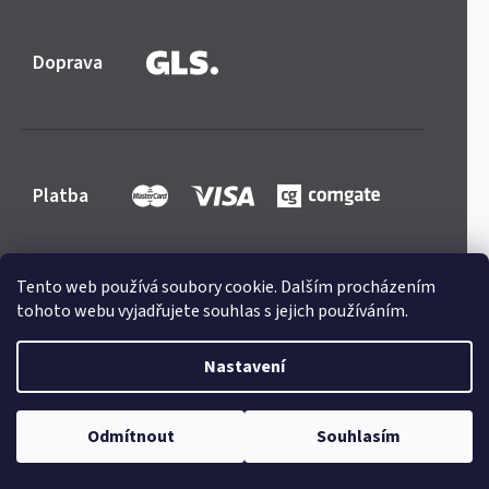
Doprava
Platba
Tento web používá soubory cookie. Dalším procházením
tohoto webu vyjadřujete souhlas s jejich používáním.
Shoptet
|
mime digital
Copyright 2026
Mercedes-store.com
. Všechna práva
Nastavení
vyhrazena.
Upravit nastavení cookies
Odmítnout
Souhlasím
Odstoupit od smlouvy