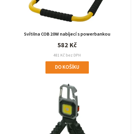
Svítilna COB 20W nabíjecí s powerbankou
582 Kč
481 Kč bez DPH
DO KOŠÍKU