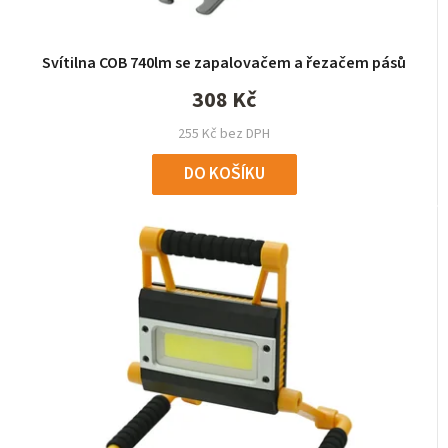
Svítilna COB 740lm se zapalovačem a řezačem pásů
308 Kč
255 Kč bez DPH
DO KOŠÍKU