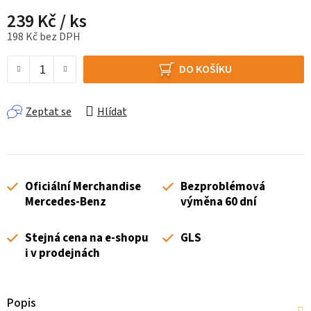
239 Kč
/ ks
198 Kč bez DPH
Měrná cena:
DO KOŠÍKU
Zeptat se
Hlídat
Oficiální Merchandise
Bezproblémová
Mercedes-Benz
výměna 60 dní
Stejná cena na e-shopu
GLS
i v prodejnách
Popis