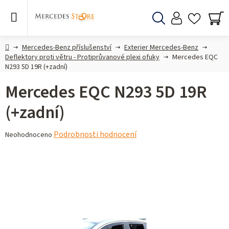
Přejít
na
obsah
Hledat
NÁ
KO
Domů
Mercedes-Benz příslušenství
Exterier Mercedes-Benz
Deflektory proti větru - Protiprůvanové plexi ofuky
Mercedes EQC
N293 5D 19R (+zadní)
Mercedes EQC N293 5D 19R
(+zadní)
Průměrné
Podrobnosti hodnocení
Neohodnoceno
hodnocení
produktu
je
0,0
z 5
hvězdiček.