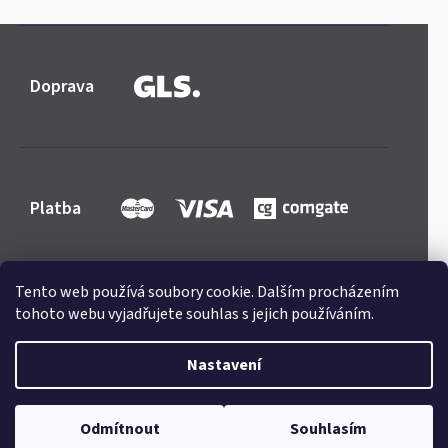
Doprava
Platba
Tento web používá soubory cookie. Dalším procházením
tohoto webu vyjadřujete souhlas s jejich používáním.
Shoptet
|
mime digital
Copyright 2026
Mercedes-store.com
. Všechna práva
Nastavení
vyhrazena.
Upravit nastavení cookies
Odmítnout
Souhlasím