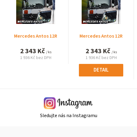
Mercedes Antos 12R
Mercedes Antos 12R
2 343 Kč
2 343 Kč
/ ks
/ ks
1 936 Kč bez DPH
1 936 Kč bez DPH
Měrná
Měrná
cena:
cena:
DETAIL
Sledujte nás na Instagramu
Z