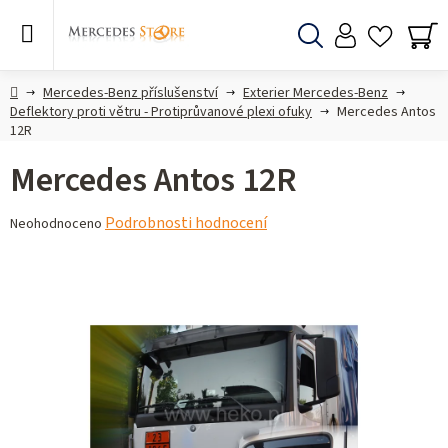
Přejít
na
obsah
Hledat
NÁ
KO
Domů
Mercedes-Benz příslušenství
Exterier Mercedes-Benz
Deflektory proti větru - Protiprůvanové plexi ofuky
Mercedes Antos
12R
Mercedes Antos 12R
Průměrné
Podrobnosti hodnocení
Neohodnoceno
hodnocení
produktu
je
0,0
z 5
hvězdiček.