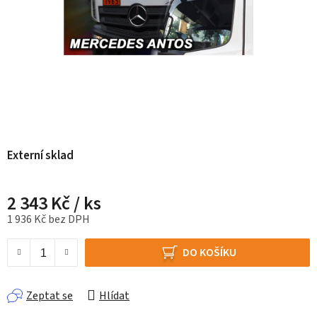
Externí sklad
2 343 Kč
/ ks
1 936 Kč bez DPH
Měrná cena:
DO KOŠÍKU
Zeptat se
Hlídat