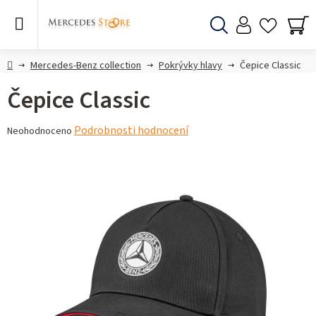
Přejít
na
obsah
Hledat
NÁ
KO
Domů
Mercedes-Benz collection
Pokrývky hlavy
Čepice Classic
Čepice Classic
Průměrné
Podrobnosti hodnocení
Neohodnoceno
hodnocení
produktu
je
0,0
z 5
hvězdiček.