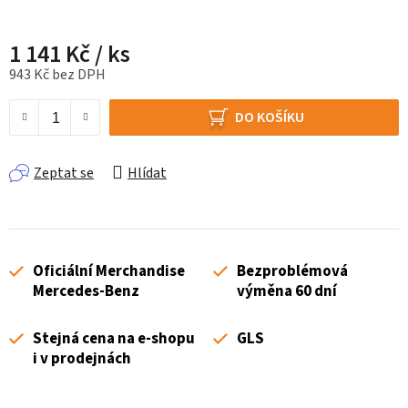
1 141 Kč
/ ks
943 Kč bez DPH
Měrná cena:
DO KOŠÍKU
Zeptat se
Hlídat
Oficiální Merchandise
Bezproblémová
Mercedes-Benz
výměna 60 dní
Stejná cena na e-shopu
GLS
i v prodejnách