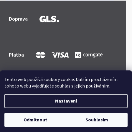
Doprava
Platba
Tento web používá soubory cookie. Dalším procházením
tohoto webu vyjadřujete souhlas s jejich používáním.
Shoptet
|
mime digital
Copyright 2026
Mercedes-store.com
. Všechna práva
Nastavení
vyhrazena.
Upravit nastavení cookies
Odmítnout
Souhlasím
Odstoupit od smlouvy