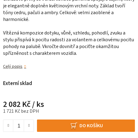
je elegantně doplněn květinovým vrchní noty.
Základ tvoří
tóny cedru, pačuli a ambry.
Celkově: velmi zaoblené a
harmonické.
Vítězná kompozice dotyku, vůně, vzhledu, pohodlí, zvuku a
stylu přispívá k pocitu radosti za volantem a celkovému pocitu
pohody na palubě.
Vkročte dovnitř a pociťte okamžitou
spřízněnost s charakterem vozidla.
Celý popis
Externí sklad
2 082 Kč
/ ks
1 721 Kč bez DPH
Měrná cena:
DO KOŠÍKU