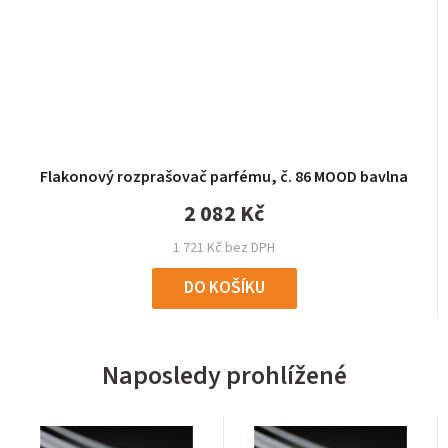
Flakonový rozprašovač parfému, č. 86 MOOD bavlna
2 082 Kč
1 721 Kč bez DPH
DO KOŠÍKU
Naposledy prohlížené