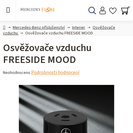
Přejít
na
obsah
Hledat
NÁ
KO
Domů
Mercedes-Benz příslušenství
Interier
Osvěžovače
vzduchu
Osvěžovače vzduchu FREESIDE MOOD
Osvěžovače vzduchu
FREESIDE MOOD
Průměrné
Podrobnosti hodnocení
Neohodnoceno
hodnocení
produktu
je
0,0
z 5
hvězdiček.