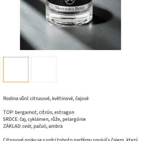
Rodina vůní: citrusové, květinové, čajové
TOP: bergamot, citrón, estragon
SRDCE: čaj, cyklámen, růže, pelargónie
ZÁKLAD: cedr, pačuli, ambra
Citrusové prvky se v srdci tohoto parfému spojují s čajem, který