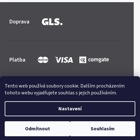
Doprava
Platba
Tento web používá soubory cookie. Dalším procházením
tohoto webu vyjadřujete souhlas s jejich používáním.
Shoptet
|
mime digital
Copyright 2026
Mercedes-store.com
. Všechna práva
Nastavení
vyhrazena.
Upravit nastavení cookies
Odmítnout
Souhlasím
Odstoupit od smlouvy