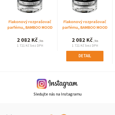
Flakonový rozprašovač
Flakonový rozprašovač
parfému, BAMBOO MOOD
parfému, BAMBOO MOOD
2 082 Kč
2 082 Kč
/ ks
/ ks
1 721 Kč bez DPH
1 721 Kč bez DPH
Měrná
Měrná
cena:
cena:
DETAIL
Sledujte nás na Instagramu
Z
á