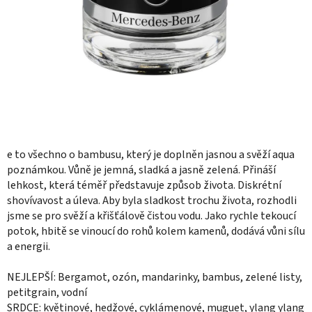
e to všechno o bambusu, který je doplněn jasnou a svěží aqua
poznámkou.
Vůně je jemná, sladká a jasně zelená.
Přináší
lehkost, která téměř představuje způsob života.
Diskrétní
shovívavost a úleva.
Aby byla sladkost trochu života, rozhodli
jsme se pro svěží a křišťálově čistou vodu.
Jako rychle tekoucí
potok, hbitě se vinoucí do rohů kolem kamenů, dodává vůni sílu
a energii.
NEJLEPŠÍ: Bergamot, ozón, mandarinky, bambus, zelené listy,
petitgrain, vodní
SRDCE: květinové, hedžové, cyklámenové, muguet, ylang ylang