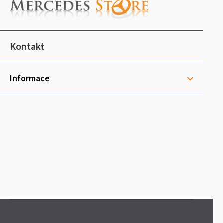
p
a
t
Kontakt
í
Informace