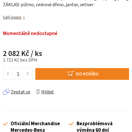
ZÁKLAD: pižmo, cedrové dřevo, jantar, vetiver
Celý popis
Momentálně nedostupné
2 082 Kč
/ ks
1 721 Kč bez DPH
Měrná cena:
DO KOŠÍKU
Zeptat se
Hlídat
Oficiální Merchandise
Bezproblémová
Mercedes-Benz
výměna 60 dní