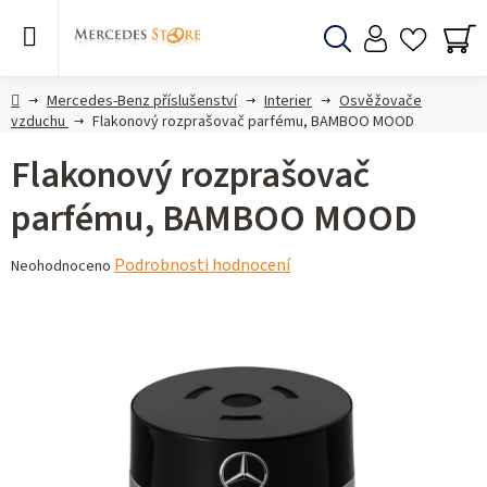
Přejít
na
obsah
Hledat
NÁ
KO
Domů
Mercedes-Benz příslušenství
Interier
Osvěžovače
vzduchu
Flakonový rozprašovač parfému, BAMBOO MOOD
Flakonový rozprašovač
parfému, BAMBOO MOOD
Průměrné
Podrobnosti hodnocení
Neohodnoceno
hodnocení
produktu
je
0,0
z 5
hvězdiček.