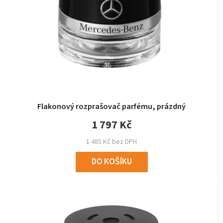
Flakonový rozprašovač parfému, prázdný
1 797 Kč
1 485 Kč bez DPH
DO KOŠÍKU