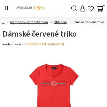
Přejít
na
obsah
Hledat
NÁ
KO
Domů
Mercedes-Benz collection
Oblečení
Dámské červené triko
Dámské červené triko
Průměrné
Podrobnosti hodnocení
Neohodnoceno
hodnocení
produktu
je
0,0
z 5
hvězdiček.