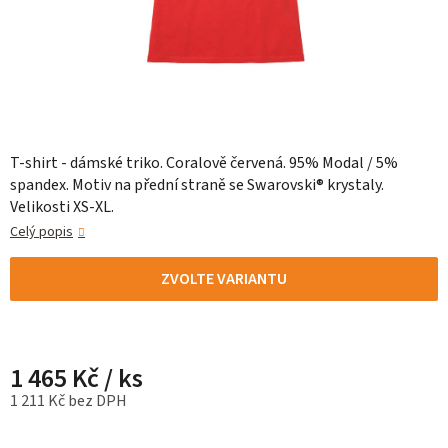
T-shirt - dámské triko. Coralově červená. 95% Modal / 5%
spandex. Motiv na přední straně se Swarovski® krystaly.
Velikosti XS-XL.
Celý popis
ZVOLTE VARIANTU
1 465 Kč
/ ks
1 211 Kč bez DPH
Měrná cena: