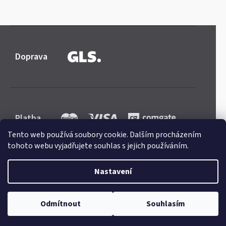
Doprava
Platba
Tento web používá soubory cookie. Dalším procházením
tohoto webu vyjadřujete souhlas s jejich používáním.
Nastavení
Shoptet
|
mime digital
Copyright 2026
Mercedes-store.com
. Všechna práva
Odmítnout
Souhlasím
vyhrazena.
Upravit nastavení cookies