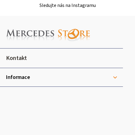
Sledujte nás na Instagramu
Z
á
p
a
t
Kontakt
í
Informace