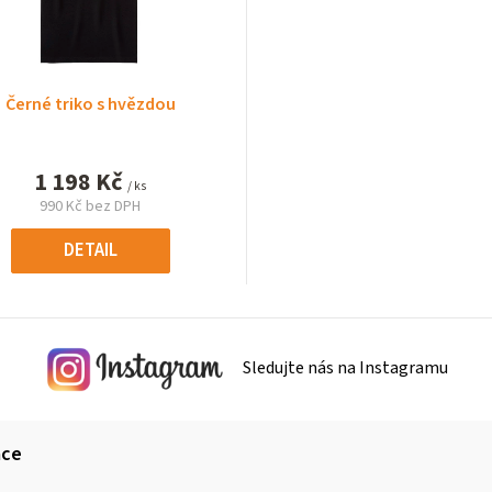
Černé triko s hvězdou
1 198 Kč
/ ks
990 Kč bez DPH
Měrná
cena:
DETAIL
Sledujte nás na Instagramu
ace