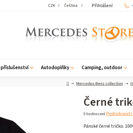
Přihlášení
CZK
Čeština
příslušenství
Autodoplňky
Camping, outdoor
Domů
Mercedes-Benz collection
O
Černé tri
Průměrné
Podrobnosti
5 hodnocení
hodnocení
Pánské černé tričko. 100%
produktu
je