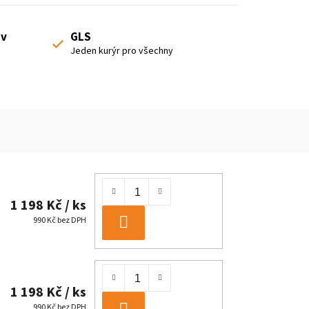
 v
GLS
Jeden kurýr pro všechny
1 198 Kč
/ ks
990 Kč bez DPH
DO
KOŠÍKU
1 198 Kč
/ ks
990 Kč bez DPH