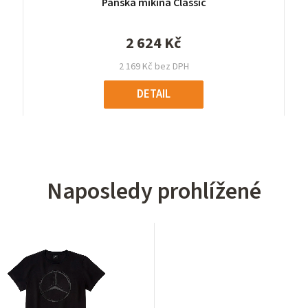
Pánská mikina Classic
2 624 Kč
2 169 Kč bez DPH
DETAIL
Naposledy prohlížené