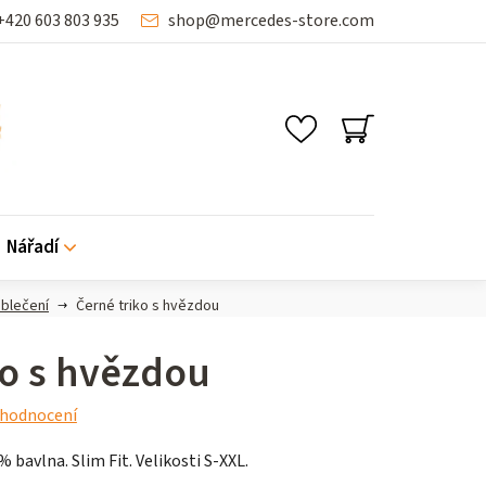
+420 603 803 935
shop
@
mercedes-store.com
NÁKUPNÍ
KOŠÍK
Nářadí
blečení
Černé triko s hvězdou
ko s hvězdou
 hodnocení
 bavlna. Slim Fit. Velikosti S-XXL.