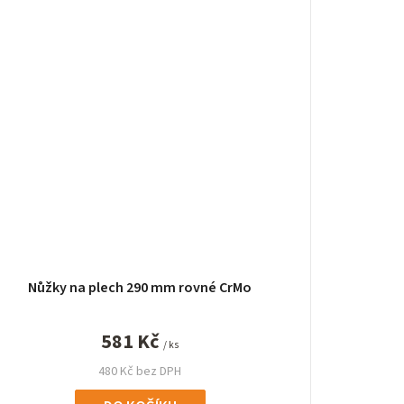
Nůžky na plech 290 mm rovné CrMo
581 Kč
/ ks
480 Kč bez DPH