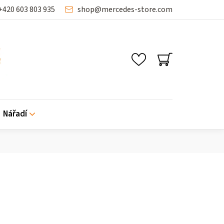
+420 603 803 935
shop
@
mercedes-store.com
NÁKUPNÍ
KOŠÍK
Nářadí