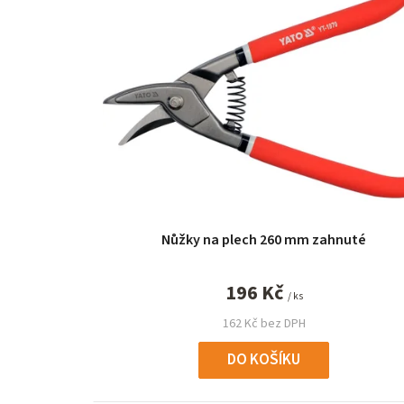
ý
p
i
s
p
r
o
Nůžky na plech 260 mm zahnuté
d
u
196 Kč
/ ks
k
162 Kč bez DPH
t
DO KOŠÍKU
ů