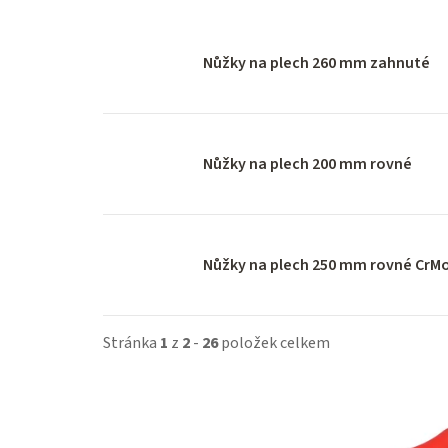
Nůžky na plech 260 mm zahnuté
Nůžky na plech 200 mm rovné
Nůžky na plech 250 mm rovné CrM
Stránka
1
z
2
-
26
položek celkem
V