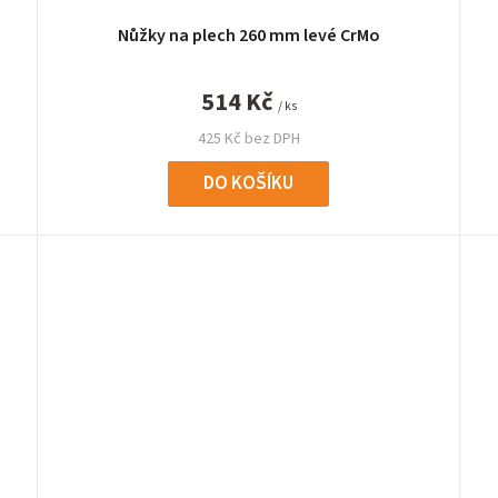
Nůžky na plech 260 mm levé CrMo
514 Kč
/ ks
425 Kč bez DPH
DO KOŠÍKU