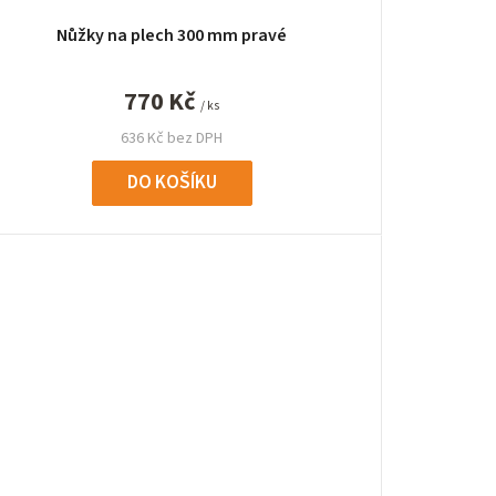
Nůžky na plech 300 mm pravé
770 Kč
/ ks
636 Kč bez DPH
DO KOŠÍKU