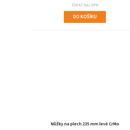
556 Kč bez DPH
DO KOŠÍKU
Nůžky na plech 235 mm levé CrMo