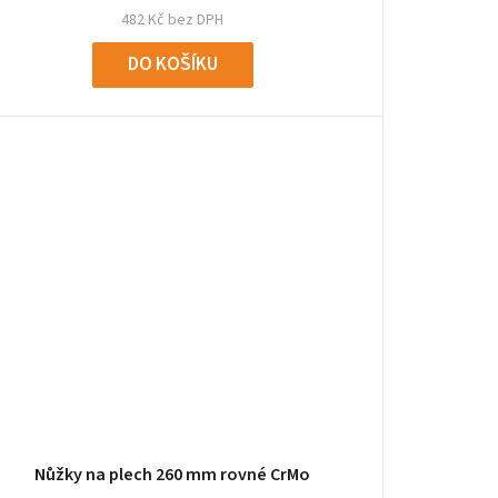
482 Kč bez DPH
DO KOŠÍKU
Nůžky na plech 260 mm rovné CrMo