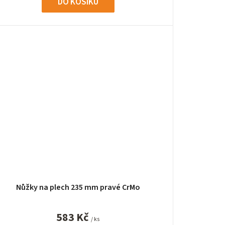
DO KOŠÍKU
Nůžky na plech 235 mm pravé CrMo
583 Kč
/ ks