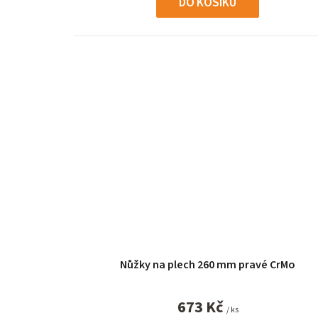
DO KOŠÍKU
Nůžky na plech 260 mm pravé CrMo
673 Kč
/ ks