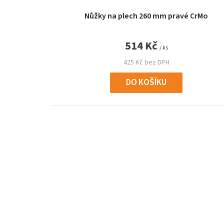
Nůžky na plech 260 mm pravé CrMo
514 Kč
/ ks
425 Kč bez DPH
DO KOŠÍKU