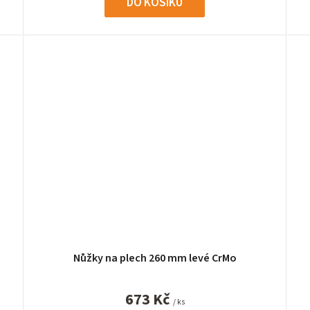
DO KOŠÍKU
Nůžky na plech 260 mm levé CrMo
673 Kč
/ ks