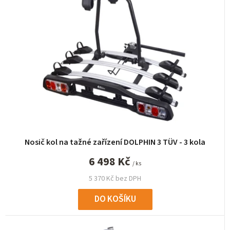
í
p
r
o
d
u
k
t
ů
Nosič kol na tažné zařízení DOLPHIN 3 TÜV - 3 kola
6 498 Kč
/ ks
5 370 Kč bez DPH
DO KOŠÍKU