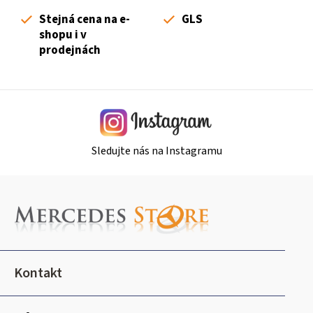
p
Stejná cena na e-
GLS
r
shopu i v
v
prodejnách
k
y
v
ý
p
i
Sledujte nás na Instagramu
s
u
Z
á
p
a
t
Kontakt
í