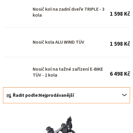
o
Nosič kol na zadní dveře TRIPLE - 3
1 598 Kč
d
kola
u
k
Nosič kola ALU WIND TÜV
t
1 598 Kč
ů
Nosič kol na tažné zařízení E-BIKE
6 498 Kč
TÜV - 2 kola
Ř
Řadit podle:
Nejprodávanější
a
z
e
n