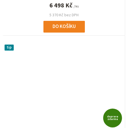
6 498 Kč
/ ks
5 370 Kč bez DPH
DO KOŠÍKU
tip
doprava
zdarma