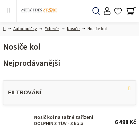
Přejít
na
obsah
Hledat
NÁ
KO
Domů
Autodoplňky
Exteriér
Nosiče
Nosiče kol
Nosiče kol
Nejprodávanější
V
ý
p
i
s
Nosič kol na tažné zařízení
6 498 Kč
DOLPHIN 3 TÜV - 3 kola
p
r