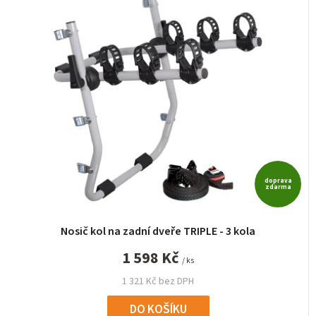
doprava
zdarma
Nosič kol na zadní dveře TRIPLE - 3 kola
1 598 Kč
/ ks
1 321 Kč bez DPH
DO KOŠÍKU