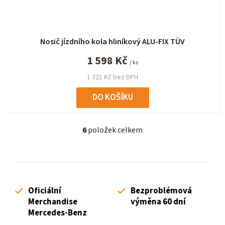
Nosič jízdního kola hliníkový ALU-FIX TÜV
1 598 Kč
/ ks
1 321 Kč bez DPH
DO KOŠÍKU
6
položek celkem
O
v
l
á
d
Oficiální
Bezproblémová
a
Merchandise
výměna 60 dní
c
Mercedes-Benz
í