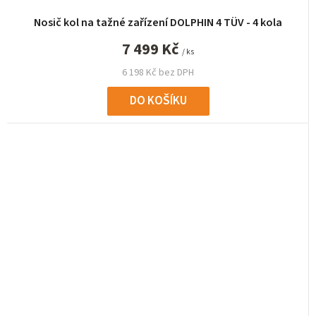
Nosič kol na tažné zařízení DOLPHIN 4 TÜV - 4 kola
7 499 Kč
/ ks
6 198 Kč bez DPH
DO KOŠÍKU