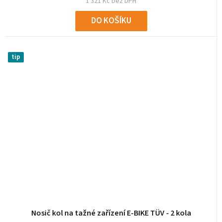
1 321 Kč bez DPH
DO KOŠÍKU
tip
Nosič kol na tažné zařízení E-BIKE TÜV - 2 kola