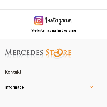
y
v
ý
p
i
Sledujte nás na Instagramu
s
u
Z
á
p
a
t
Kontakt
í
Informace