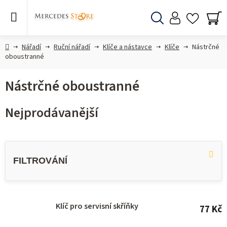
Přejít
na
obsah
Hledat
NÁ
KO
Domů
Nářadí
Ruční nářadí
Klíče a nástavce
Klíče
Nástrčné
oboustranné
Nástrčné oboustranné
Nejprodávanější
V
ý
p
i
s
Klíč pro servisní skříňky
77 Kč
p