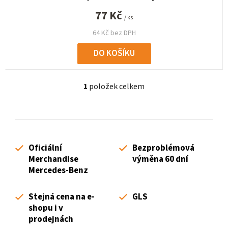
77 Kč
/ ks
64 Kč bez DPH
DO KOŠÍKU
1
položek celkem
O
v
l
á
d
Oficiální
Bezproblémová
a
Merchandise
výměna 60 dní
c
Mercedes-Benz
í
p
Stejná cena na e-
GLS
r
shopu i v
v
prodejnách
k