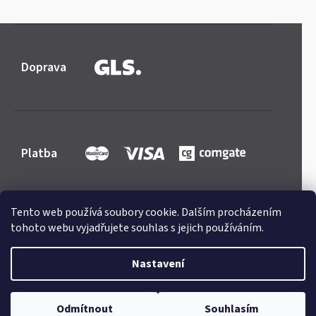
Doprava
Platba
Tento web používá soubory cookie. Dalším procházením
tohoto webu vyjadřujete souhlas s jejich používáním.
Shoptet
|
mime digital
Copyright 2026
Mercedes-store.com
. Všechna práva
Nastavení
vyhrazena.
Upravit nastavení cookies
Odmítnout
Souhlasím