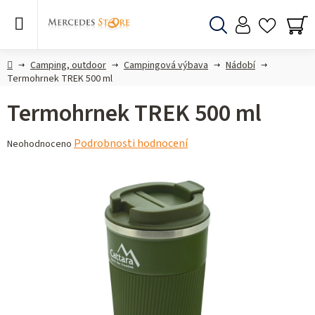
Přejít
na
obsah
Hledat
NÁ
KO
Domů
Camping, outdoor
Campingová výbava
Nádobí
Termohrnek TREK 500 ml
Termohrnek TREK 500 ml
Průměrné
Podrobnosti hodnocení
Neohodnoceno
hodnocení
produktu
je
0,0
z 5
hvězdiček.