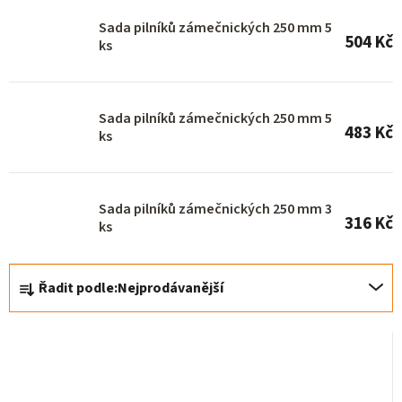
o
Sada pilníků zámečnických 250 mm 5
504 Kč
d
ks
u
k
Sada pilníků zámečnických 250 mm 5
t
483 Kč
ks
ů
Sada pilníků zámečnických 250 mm 3
316 Kč
ks
Ř
Řadit podle:
Nejprodávanější
a
z
e
n