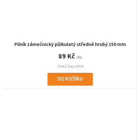
Pilník zámečnický půlkulatý středně hrubý 150 mm
89 Kč
/ ks
74 Kč bez DPH
DO KOŠÍKU