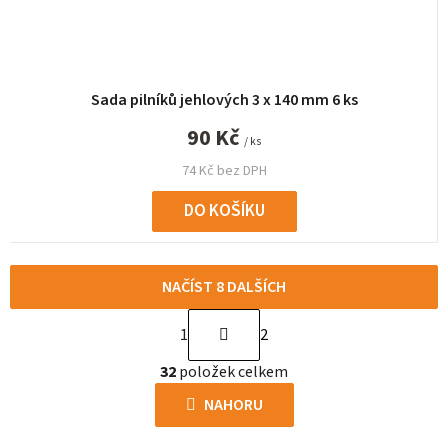
Sada pilníků jehlových 3 x 140 mm 6 ks
90 Kč
/ ks
74 Kč bez DPH
DO KOŠÍKU
NAČÍST 8 DALŠÍCH
S
1
2
t
O
r
32
položek celkem
v
á
l
NAHORU
n
á
k