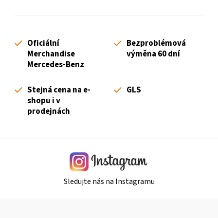
d
o
a
v
c
á
í
n
Oficiální
Bezproblémová
p
í
Merchandise
výměna 60 dní
r
Mercedes-Benz
v
k
Stejná cena na e-
GLS
y
shopu i v
v
prodejnách
ý
p
i
s
u
Sledujte nás na Instagramu
Z