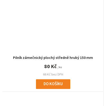
Pilník zámečnický plochý středně hrubý 150 mm
80 Kč
/ ks
66 Kč bez DPH
DO KOŠÍKU