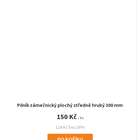
Pilník zámečnický plochý středně hrubý 300 mm
150 Kč
/ ks
124 Kč bez DPH
DO KOŠÍKU