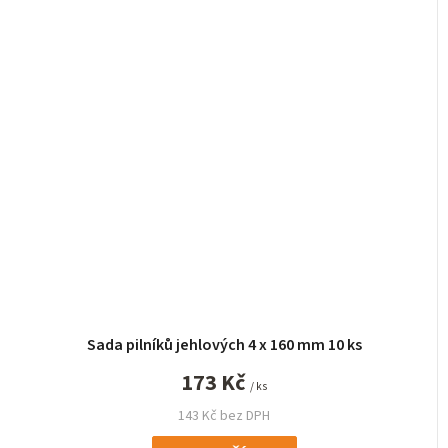
Sada pilníků jehlových 4 x 160 mm 10 ks
173 Kč
/ ks
143 Kč bez DPH