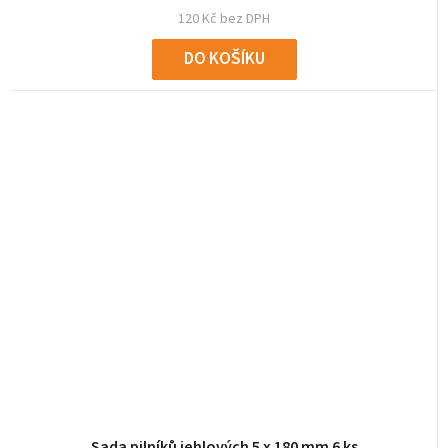
120 Kč bez DPH
DO KOŠÍKU
Sada pilníků jehlových 5 x 180 mm 6 ks