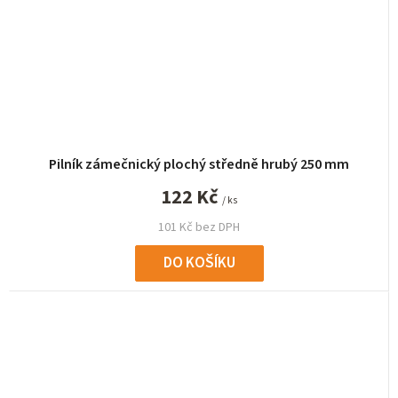
Pilník zámečnický plochý středně hrubý 250 mm
122 Kč
/ ks
101 Kč bez DPH
DO KOŠÍKU