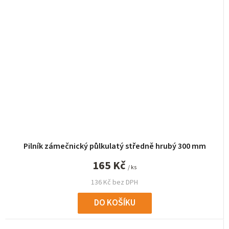
Pilník zámečnický půlkulatý středně hrubý 300 mm
165 Kč
/ ks
136 Kč bez DPH
DO KOŠÍKU