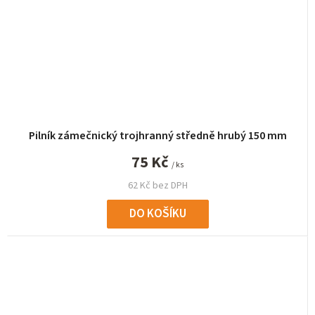
Pilník zámečnický trojhranný středně hrubý 150 mm
75 Kč
/ ks
62 Kč bez DPH
DO KOŠÍKU