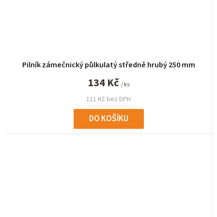
Pilník zámečnický půlkulatý středně hrubý 250 mm
134 Kč
/ ks
111 Kč bez DPH
DO KOŠÍKU