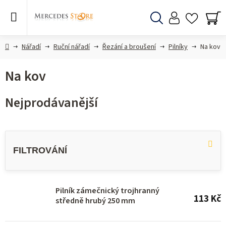
Přejít
na
obsah
Hledat
NÁ
KO
Domů
Nářadí
Ruční nářadí
Řezání a broušení
Pilníky
Na kov
Na kov
Nejprodávanější
V
ý
p
i
s
Pilník zámečnický trojhranný
113 Kč
středně hrubý 250 mm
p
r