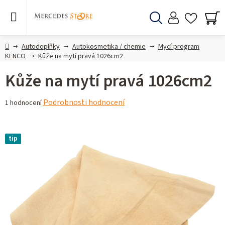
Přejít
na
obsah
Hledat
NÁ
KO
Domů
Autodoplňky
Autokosmetika / chemie
Mycí program
KENCO
Kůže na mytí pravá 1026cm2
Kůže na mytí pravá 1026cm2
Průměrné
Podrobnosti hodnocení
1 hodnocení
hodnocení
produktu
je
tip
5,0
z 5
hvězdiček.