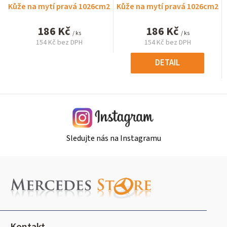
Kůže na mytí pravá 1026cm2
Kůže na mytí pravá 1026cm2
186 Kč
186 Kč
/ ks
/ ks
154 Kč bez DPH
154 Kč bez DPH
Měrná
Měrná
cena:
cena:
DETAIL
Sledujte nás na Instagramu
Z
á
p
a
t