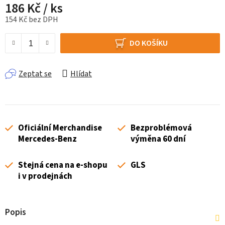
186 Kč
/ ks
154 Kč bez DPH
Měrná cena:
DO KOŠÍKU
Zeptat se
Hlídat
Oficiální Merchandise
Bezproblémová
Mercedes-Benz
výměna 60 dní
Stejná cena na e-shopu
GLS
i v prodejnách
Popis