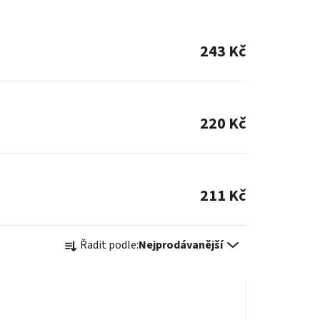
243 Kč
220 Kč
211 Kč
Ř
Řadit podle:
Nejprodávanější
a
z