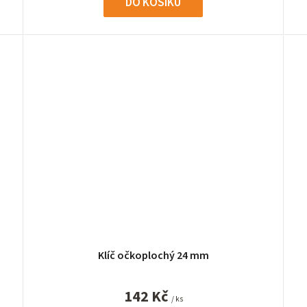
DO KOŠÍKU
Klíč očkoplochý 24 mm
142 Kč
/ ks