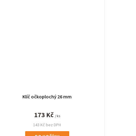
Klíč očkoplochý 26 mm
173 Kč
/ ks
143 Kč bez DPH