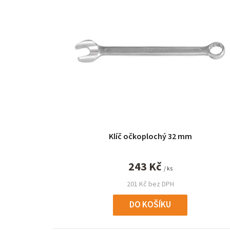
ý
p
i
s
p
r
o
Klíč očkoplochý 32 mm
d
u
243 Kč
/ ks
k
201 Kč bez DPH
t
DO KOŠÍKU
ů