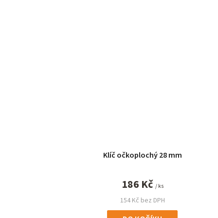
Klíč očkoplochý 28 mm
186 Kč
/ ks
154 Kč bez DPH