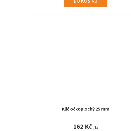
DO KOŠÍKU
Klíč očkoplochý 25 mm
162 Kč
/ ks