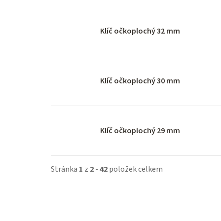
Klíč očkoplochý 32 mm
Klíč očkoplochý 30 mm
Klíč očkoplochý 29 mm
Stránka
1
z
2
-
42
položek celkem
V