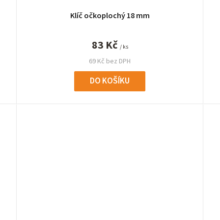
Klíč očkoplochý 18 mm
83 Kč
/ ks
69 Kč bez DPH
DO KOŠÍKU