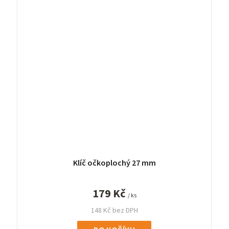
Klíč očkoplochý 27 mm
179 Kč
/ ks
148 Kč bez DPH