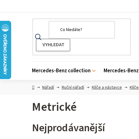
Přejít
na
obsah
Mercedes-Benz collection
Mercedes-Benz 
Domů
Nářadí
Ruční nářadí
Klíče a nástavce
Klíč
Metrické
Nejprodávanější