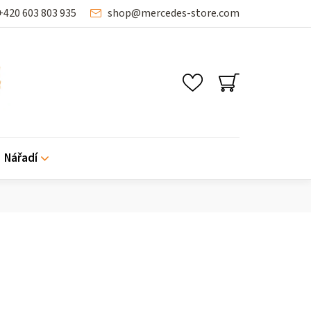
+420 603 803 935
shop
@
mercedes-store.com
NÁKUPNÍ
KOŠÍK
Nářadí