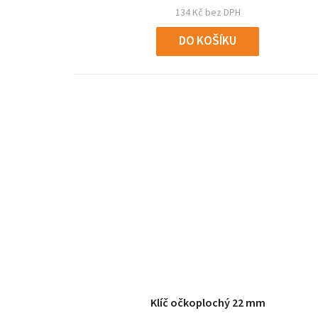
134 Kč bez DPH
DO KOŠÍKU
Klíč očkoplochý 22 mm