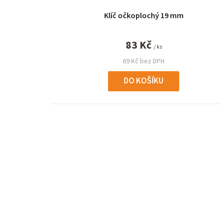
Klíč očkoplochý 19 mm
83 Kč
/ ks
69 Kč bez DPH
DO KOŠÍKU