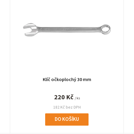
Klíč očkoplochý 30 mm
220 Kč
/ ks
182 Kč bez DPH
DO KOŠÍKU