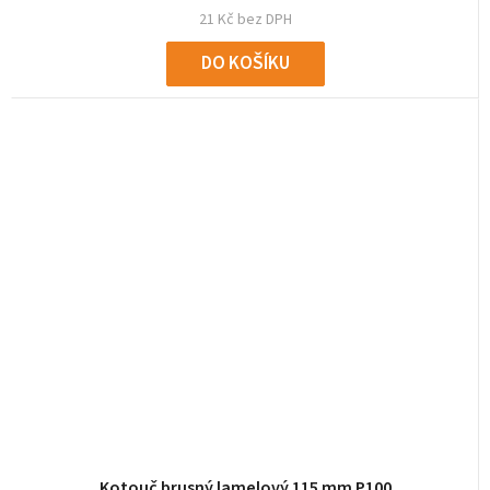
21 Kč bez DPH
DO KOŠÍKU
Kotouč brusný lamelový 115 mm P100