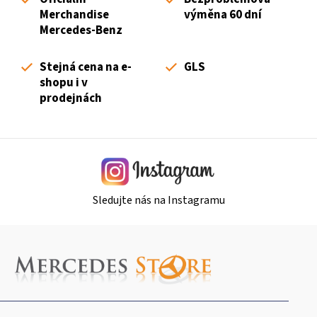
a
Merchandise
výměna 60 dní
c
Mercedes-Benz
í
p
Stejná cena na e-
GLS
r
shopu i v
v
prodejnách
k
y
v
ý
p
i
Sledujte nás na Instagramu
s
u
Z
á
p
a