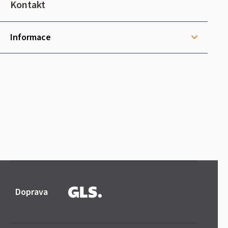
t
Kontakt
í
Informace
Doprava