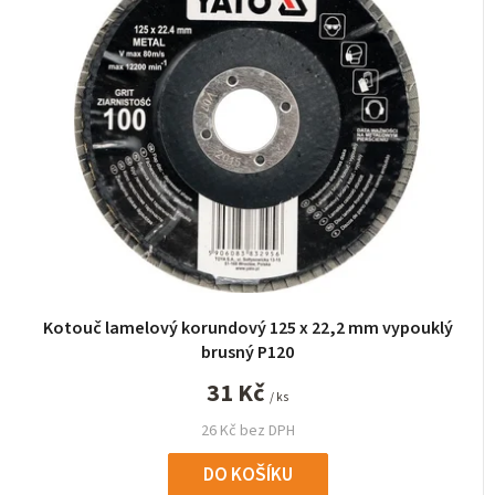
n
í
p
r
o
d
u
k
t
ů
Kotouč lamelový korundový 125 x 22,2 mm vypouklý
brusný P120
31 Kč
/ ks
26 Kč bez DPH
DO KOŠÍKU