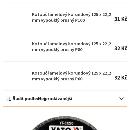
r
o
Kotouč lamelový korundový 125 x 22,2
31 Kč
d
mm vypouklý brusný P100
u
k
Kotouč lamelový korundový 125 x 22,2
t
32 Kč
mm vypouklý brusný P80
ů
Kotouč lamelový korundový 125 x 22,2
32 Kč
mm vypouklý brusný P60
Ř
Řadit podle:
Nejprodávanější
a
z
e