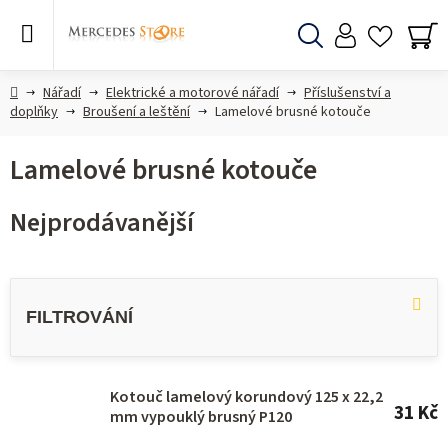
Přejít
na
obsah
Hledat
NÁ
KO
Domů
Nářadí
Elektrické a motorové nářadí
Příslušenství a
doplňky
Broušení a leštění
Lamelové brusné kotouče
Lamelové brusné kotouče
Nejprodávanější
V
ý
p
i
s
Kotouč lamelový korundový 125 x 22,2
31 Kč
mm vypouklý brusný P120
p