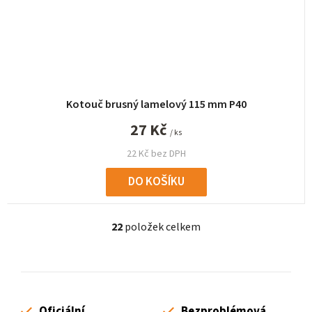
Kotouč brusný lamelový 115 mm P40
27 Kč
/ ks
22 Kč bez DPH
DO KOŠÍKU
22
položek celkem
O
v
l
á
d
Oficiální
Bezproblémová