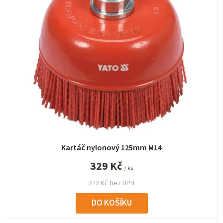
n
í
p
r
o
d
u
k
t
ů
Kartáč nylonový 125mm M14
329 Kč
/ ks
272 Kč bez DPH
DO KOŠÍKU