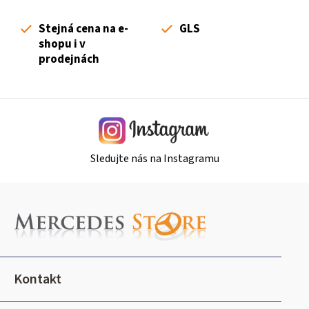
í
p
Stejná cena na e-
GLS
r
shopu i v
v
prodejnách
k
y
v
ý
p
i
Sledujte nás na Instagramu
s
u
Z
á
p
a
t
Kontakt
í