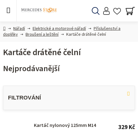
Přejít
na
obsah
Hledat
NÁ
KO
Domů
Nářadí
Elektrické a motorové nářadí
Příslušenství a
doplňky
Broušení a leštění
Kartáče drátěné čelní
Kartáče drátěné čelní
Nejprodávanější
V
ý
p
i
s
Kartáč nylonový 125mm M14
329 Kč
p