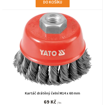
DO KOŠÍKU
Kartáč drátěný čelní M14 x 60 mm
69 Kč
/ ks