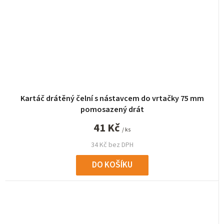
Kartáč drátěný čelní s nástavcem do vrtačky 75 mm
pomosazený drát
41 Kč
/ ks
34 Kč bez DPH
DO KOŠÍKU