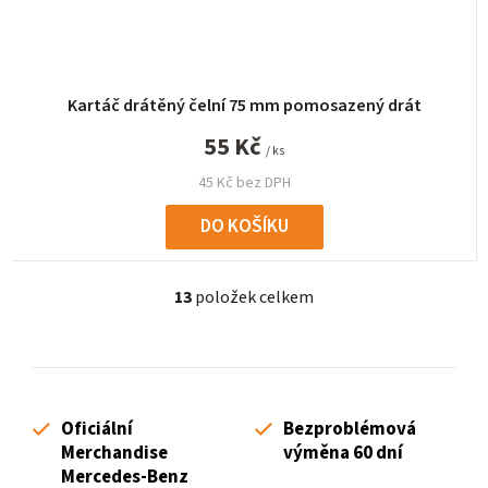
Kartáč drátěný čelní 75 mm pomosazený drát
55 Kč
/ ks
45 Kč bez DPH
DO KOŠÍKU
13
položek celkem
O
v
l
á
d
Oficiální
Bezproblémová
a
Merchandise
výměna 60 dní
c
Mercedes-Benz