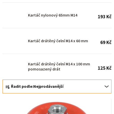
r
o
Kartáč nylonový 65mm M14
193 Kč
d
u
k
Kartáč drátěný čelní M14 x 60 mm
t
69 Kč
ů
Kartáč drátěný čelní M14 x 100 mm
125 Kč
pomosazený drát
Ř
Řadit podle:
Nejprodávanější
a
z
e