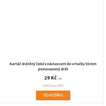
Kartáč drátěný čelní s nástavcem do vrtačky 50 mm
pomosazený drát
29 Kč
/ ks
24 Kč bez DPH
DO KOŠÍKU