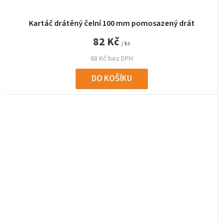
Kartáč drátěný čelní 100 mm pomosazený drát
82 Kč
/ ks
68 Kč bez DPH
DO KOŠÍKU