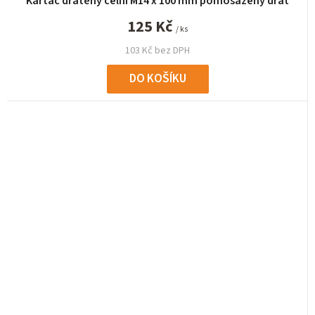
Kartáč drátěný čelní M14 x 100 mm pomosazený drát
125 Kč
/ ks
103 Kč bez DPH
DO KOŠÍKU