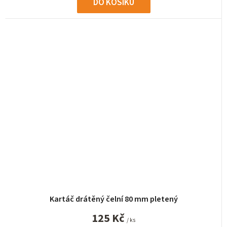
DO KOŠÍKU
Kartáč drátěný čelní 80 mm pletený
125 Kč
/ ks