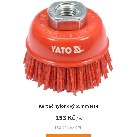
Kartáč nylonový 65mm M14
193 Kč
/ ks
160 Kč bez DPH