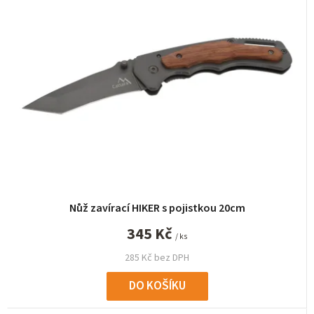
n
í
p
r
o
d
u
k
t
ů
Nůž zavírací HIKER s pojistkou 20cm
345 Kč
/ ks
285 Kč bez DPH
DO KOŠÍKU