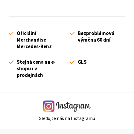
O
v
l
á
d
Oficiální
Bezproblémová
a
Merchandise
výměna 60 dní
c
Mercedes-Benz
í
p
Stejná cena na e-
GLS
r
shopu i v
v
prodejnách
k
y
v
ý
p
i
Sledujte nás na Instagramu
s
u
Z