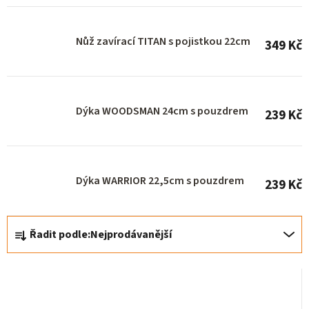
r
o
Nůž zavírací TITAN s pojistkou 22cm
349 Kč
d
u
k
Dýka WOODSMAN 24cm s pouzdrem
t
239 Kč
ů
Dýka WARRIOR 22,5cm s pouzdrem
239 Kč
Ř
Řadit podle:
Nejprodávanější
a
z
e