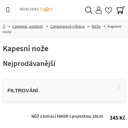
Přejít
na
obsah
Hledat
NÁ
KO
Domů
Camping, outdoor
Campingová výbava
Nože
Kapesní
nože
Kapesní nože
Nejprodávanější
V
ý
p
i
s
Nůž zavírací HIKER s pojistkou 20cm
345 Kč
p