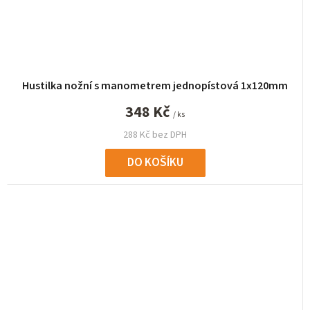
Hustilka nožní s manometrem jednopístová 1x120mm
348 Kč
/ ks
288 Kč bez DPH
DO KOŠÍKU