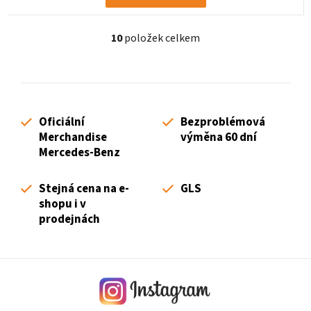
10
položek celkem
O
v
l
á
d
Oficiální
Bezproblémová
a
Merchandise
výměna 60 dní
c
Mercedes-Benz
í
p
Stejná cena na e-
GLS
r
shopu i v
v
prodejnách
k
y
v
ý
p