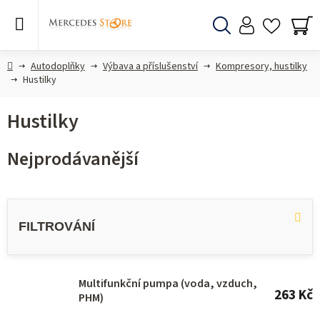
Přejít
na
obsah
Hledat
NÁ
KO
Domů
Autodoplňky
Výbava a příslušenství
Kompresory, hustilky
Hustilky
Hustilky
Nejprodávanější
V
ý
p
i
s
Multifunkční pumpa (voda, vzduch,
263 Kč
PHM)
p