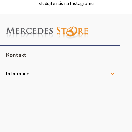
i
Sledujte nás na Instagramu
s
u
Z
á
p
a
t
Kontakt
í
Informace