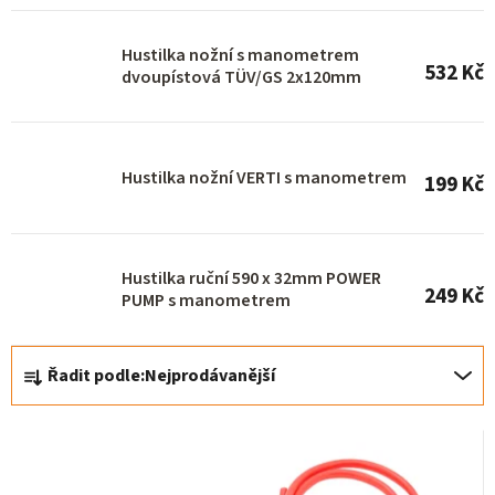
r
o
Hustilka nožní s manometrem
532 Kč
d
dvoupístová TÜV/GS 2x120mm
u
k
Hustilka nožní VERTI s manometrem
t
199 Kč
ů
Hustilka ruční 590 x 32mm POWER
249 Kč
PUMP s manometrem
Ř
Řadit podle:
Nejprodávanější
a
z
e