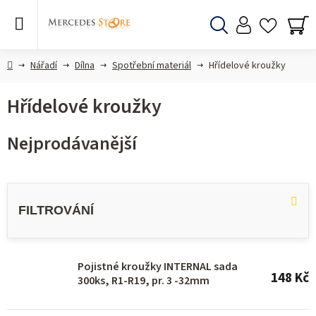
Přejít
na
obsah
Hledat
NÁ
KO
Domů
Nářadí
Dílna
Spotřební materiál
Hřídelové kroužky
Hřídelové kroužky
Nejprodávanější
V
ý
p
i
s
Pojistné kroužky INTERNAL sada
148 Kč
300ks, R1-R19, pr. 3 -32mm
p
r