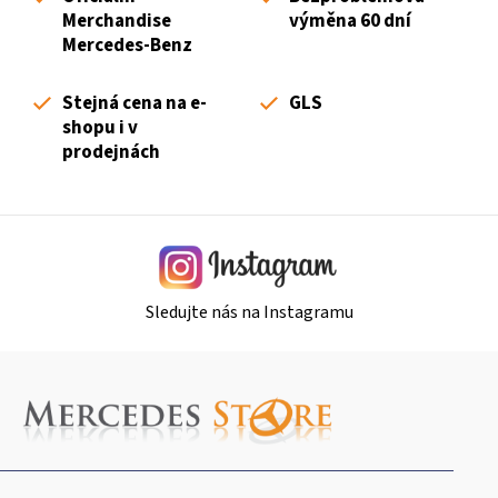
a
Merchandise
výměna 60 dní
c
Mercedes-Benz
í
p
Stejná cena na e-
GLS
r
shopu i v
v
prodejnách
k
y
v
ý
p
i
Sledujte nás na Instagramu
s
u
Z
á
p
a