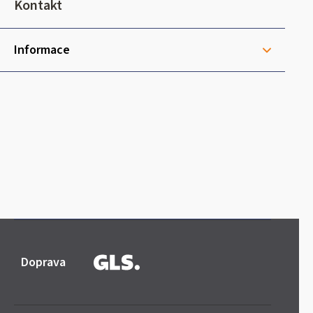
t
Kontakt
í
Informace
Doprava