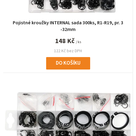
t
ů
Pojistné kroužky INTERNAL sada 300ks, R1-R19, pr. 3
-32mm
148 Kč
/ ks
122 Kč bez DPH
DO KOŠÍKU