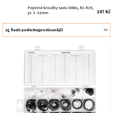
o
Pojistné kroužky sada 300ks, R1-R19,
147 Kč
d
pr. 3 -32mm
u
Ř
k
Řadit podle:
Nejprodávanější
a
t
z
ů
e
n
í
p
r
o
d
u
k