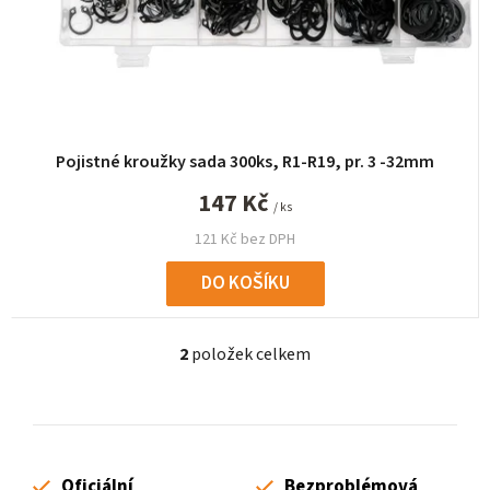
Pojistné kroužky sada 300ks, R1-R19, pr. 3 -32mm
147 Kč
/ ks
121 Kč bez DPH
DO KOŠÍKU
2
položek celkem
O
v
l
á
d
Oficiální
Bezproblémová