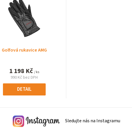
Golfová rukavice AMG
1 198 Kč
/ ks
990 Kč bez DPH
Měrná
cena:
DETAIL
Sledujte nás na Instagramu