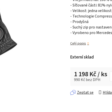
- Síťované části: 81% n
0,0
- Velikost: jedna velikos
z 5
- Technologie Compressi
hvězdiček.
- Prodyšná
- Suchý zip pro nastavení
- Vyrobeno pro Mercedes
Celý popis
Externí sklad
1 198 Kč
/ ks
990 Kč bez DPH
Měrná cena:
Zeptat se
Hlída