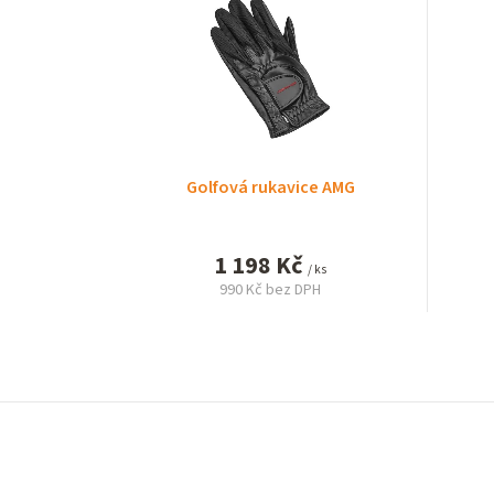
Golfová rukavice AMG
1 198 Kč
/ ks
990 Kč bez DPH
Měrná
cena: