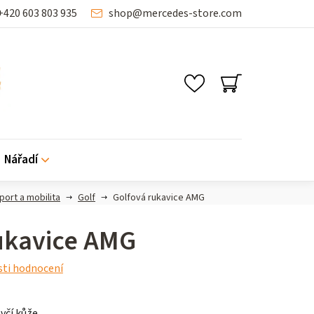
+420 603 803 935
shop
@
mercedes-store.com
NÁKUPNÍ
KOŠÍK
Nářadí
port a mobilita
Golf
Golfová rukavice AMG
ukavice AMG
ti hodnocení
ovčí kůže