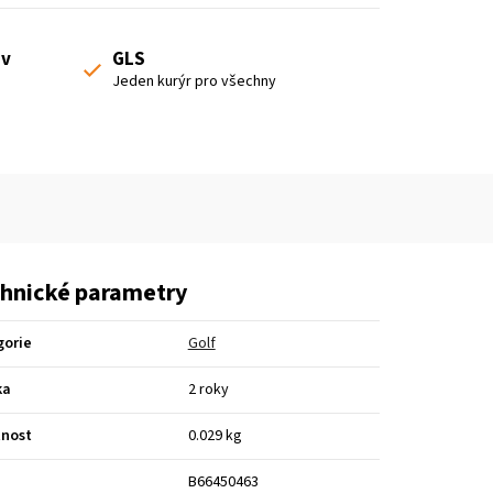
 v
GLS
Jeden kurýr pro všechny
hnické parametry
gorie
Golf
ka
2 roky
nost
0.029 kg
B66450463