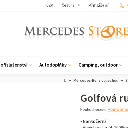
Přihlášení
CZK
Čeština
příslušenství
Autodoplňky
Camping, outdoor
Domů
Mercedes-Benz collection
S
Golfová r
Průměrné
Podrobnos
Neohodnoceno
hodnocení
- Barva: černá
produktu
- Vnější materiál: 100% 
je