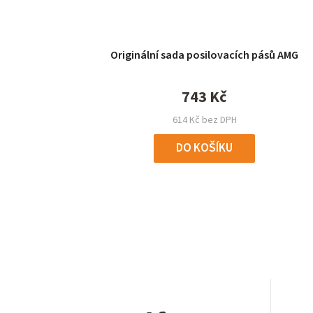
Originální sada posilovacích pásů AMG
743 Kč
614 Kč bez DPH
DO KOŠÍKU