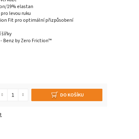
ylon/19% elastan
t pro levou ruku
on Fit pro optimální přizpůsobení
 šířky
- Benz by Zero Friction™
DO KOŠÍKU
t