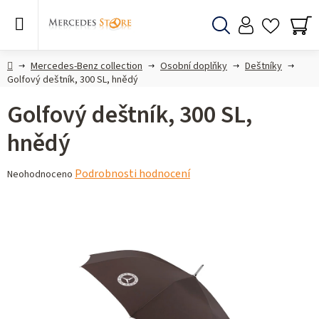
Přejít
na
obsah
Hledat
NÁ
KO
Domů
Mercedes-Benz collection
Osobní doplňky
Deštníky
Golfový deštník, 300 SL, hnědý
Golfový deštník, 300 SL,
hnědý
Průměrné
Podrobnosti hodnocení
Neohodnoceno
hodnocení
produktu
je
0,0
z 5
hvězdiček.