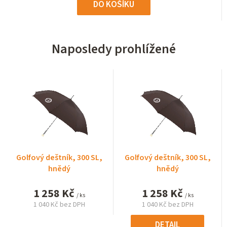
DO KOŠÍKU
Naposledy prohlížené
Golfový deštník, 300 SL,
Golfový deštník, 300 SL,
hnědý
hnědý
1 258 Kč
1 258 Kč
/ ks
/ ks
1 040 Kč bez DPH
1 040 Kč bez DPH
Měrná
Měrná
cena:
cena:
DETAIL