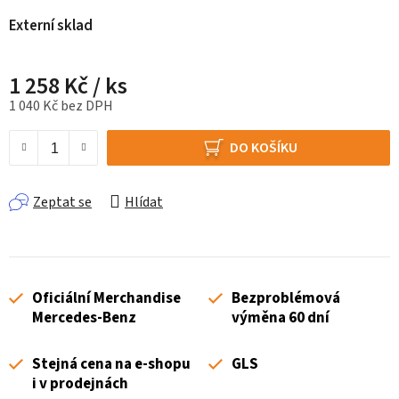
Externí sklad
1 258 Kč
/ ks
1 040 Kč bez DPH
Měrná cena:
DO KOŠÍKU
Zeptat se
Hlídat
Oficiální Merchandise
Bezproblémová
Mercedes-Benz
výměna 60 dní
Stejná cena na e-shopu
GLS
i v prodejnách