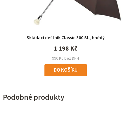
Průměrné
Skládací deštník Classic 300 SL, hnědý
hodnocení
produktu
1 198 Kč
je
990 Kč bez DPH
5,0
z
DO KOŠÍKU
5
hvězdiček.
Podobné produkty