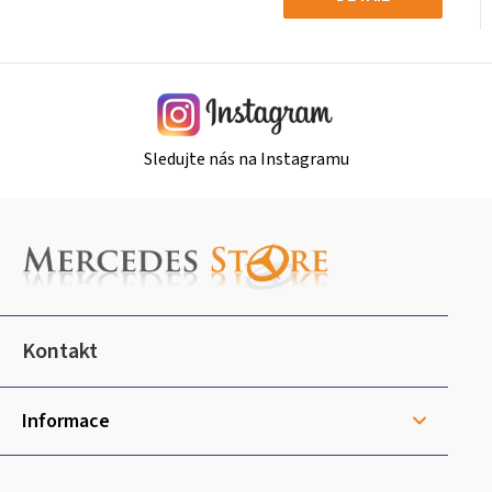
Sledujte nás na Instagramu
Z
á
p
a
t
Kontakt
í
Informace