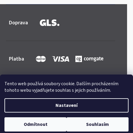
Doprava
Platba
Tento web používá soubory cookie. Dalším procházením
tohoto webu vyjadřujete souhlas s jejich používáním.
Shoptet
|
mime digital
Copyright 2026
Mercedes-store.com
. Všechna práva
Nastavení
vyhrazena.
Upravit nastavení cookies
Odmítnout
Souhlasím
Odstoupit od smlouvy