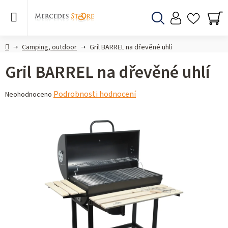
Přejít
na
obsah
Hledat
NÁ
KO
Domů
Camping, outdoor
Gril BARREL na dřevěné uhlí
Gril BARREL na dřevěné uhlí
Průměrné
Podrobnosti hodnocení
Neohodnoceno
hodnocení
produktu
je
0,0
z 5
hvězdiček.