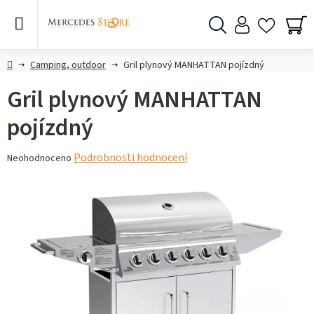
Přejít
na
obsah
Hledat
NÁ
KO
Domů
Camping, outdoor
Gril plynový MANHATTAN pojízdný
Gril plynový MANHATTAN
pojízdný
Průměrné
Podrobnosti hodnocení
Neohodnoceno
hodnocení
produktu
je
0,0
z 5
hvězdiček.