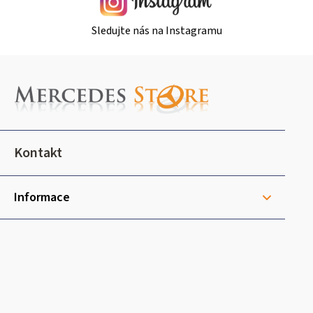
Sledujte nás na Instagramu
Z
á
p
a
t
Kontakt
í
Informace