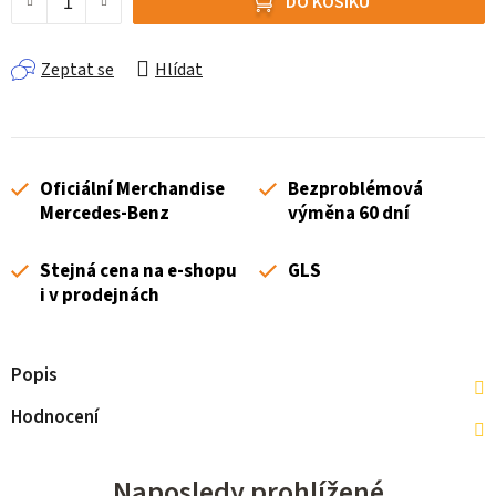
DO KOŠÍKU
Zeptat se
Hlídat
Oficiální Merchandise
Bezproblémová
Mercedes-Benz
výměna 60 dní
Stejná cena na e-shopu
GLS
i v prodejnách
Popis
Hodnocení
Naposledy prohlížené