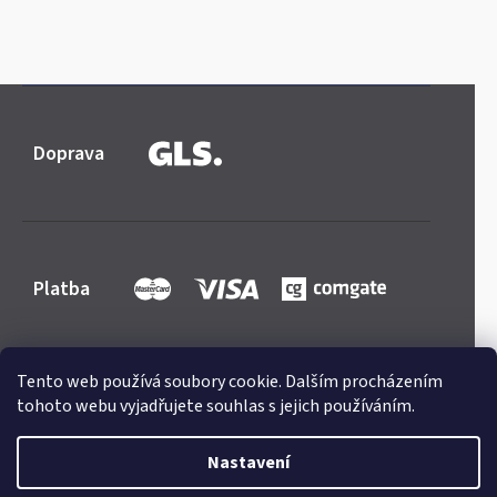
Doprava
Platba
Tento web používá soubory cookie. Dalším procházením
tohoto webu vyjadřujete souhlas s jejich používáním.
Shoptet
|
mime digital
Copyright 2026
Mercedes-store.com
. Všechna práva
Nastavení
vyhrazena.
Upravit nastavení cookies