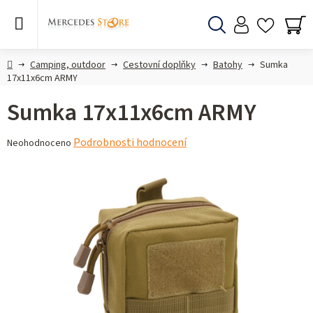
Přejít
na
obsah
Hledat
NÁ
KO
Domů
Camping, outdoor
Cestovní doplňky
Batohy
Sumka
17x11x6cm ARMY
Sumka 17x11x6cm ARMY
Průměrné
Podrobnosti hodnocení
Neohodnoceno
hodnocení
produktu
je
0,0
z 5
hvězdiček.