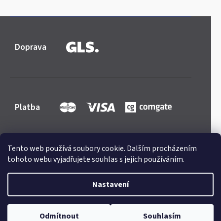
Doprava
Platba
Tento web používá soubory cookie. Dalším procházením
tohoto webu vyjadřujete souhlas s jejich používáním.
Shoptet
|
mime digital
Copyright 2026
Mercedes-store.com
. Všechna práva
Nastavení
vyhrazena.
Upravit nastavení cookies
Odmítnout
Souhlasím