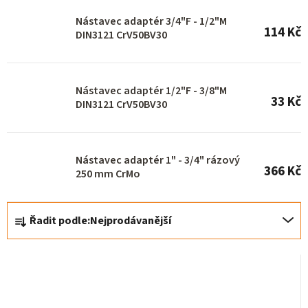
o
Nástavec adaptér 3/4"F - 1/2"M
114 Kč
d
DIN3121 CrV50BV30
u
k
Nástavec adaptér 1/2"F - 3/8"M
t
33 Kč
DIN3121 CrV50BV30
ů
Nástavec adaptér 1" - 3/4" rázový
366 Kč
250 mm CrMo
Ř
Řadit podle:
Nejprodávanější
a
z
e
n