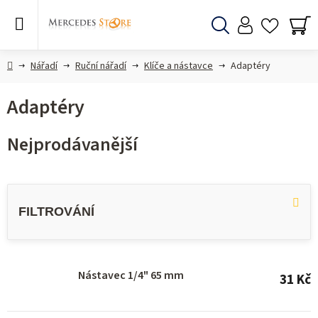
Přejít
na
obsah
Hledat
NÁ
KO
Domů
Nářadí
Ruční nářadí
Klíče a nástavce
Adaptéry
Adaptéry
Nejprodávanější
V
ý
p
i
s
Nástavec 1/4" 65 mm
31 Kč
p
r