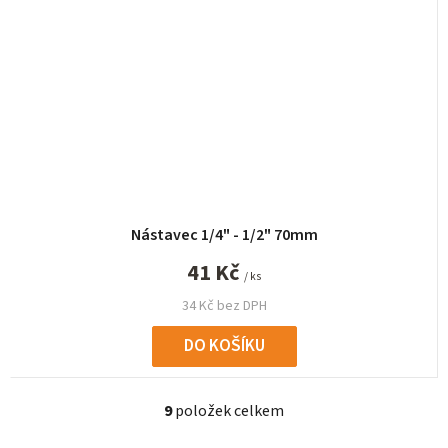
Nástavec 1/4" - 1/2" 70mm
41 Kč
/ ks
34 Kč bez DPH
DO KOŠÍKU
9
položek celkem
O
v