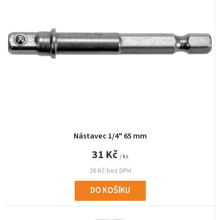
í
p
r
o
d
u
k
t
ů
Nástavec 1/4" 65 mm
31 Kč
/ ks
26 Kč bez DPH
DO KOŠÍKU