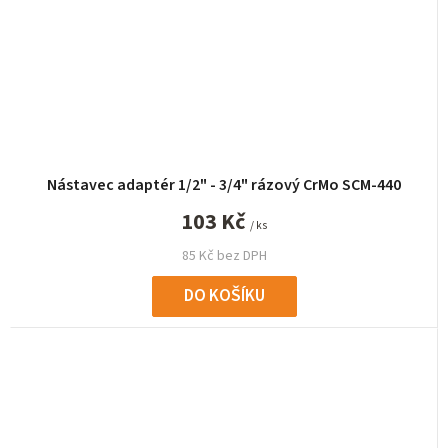
Nástavec adaptér 1/2" - 3/4" rázový CrMo SCM-440
103 Kč
/ ks
85 Kč bez DPH
DO KOŠÍKU