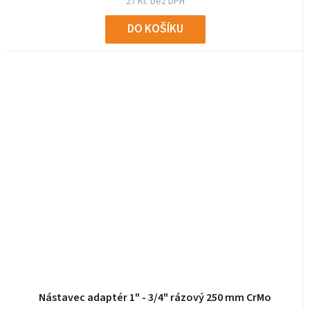
27 Kč bez DPH
DO KOŠÍKU
Nástavec adaptér 1" - 3/4" rázový 250 mm CrMo