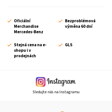
l
á
d
Oficiální
Bezproblémová
a
Merchandise
výměna 60 dní
c
Mercedes-Benz
í
p
Stejná cena na e-
GLS
r
shopu i v
v
prodejnách
k
y
v
ý
p
i
Sledujte nás na Instagramu
s
u
Z