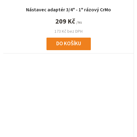
Nástavec adaptér 3/4" - 1" rázový CrMo
209 Kč
/ ks
173 Kč bez DPH
DO KOŠÍKU