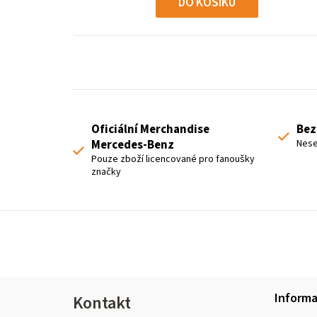
DO KOŠÍKU
Oficiální Merchandise
Bez
Mercedes-Benz
Nese
Pouze zboží licencované pro fanoušky
značky
Z
Inform
Kontakt