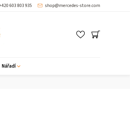
+420 603 803 935
shop
@
mercedes-store.com
NÁKUPNÍ
KOŠÍK
Nářadí