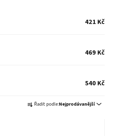
421 Kč
469 Kč
540 Kč
Ř
Řadit podle:
Nejprodávanější
a
z