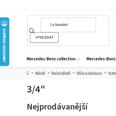
Přejít
na
obsah
Mercedes-Benz collection
Mercedes-Benz 
Domů
Nářadí
Ruční nářadí
Klíče a nástavce
Vrati
3/4"
Nejprodávanější