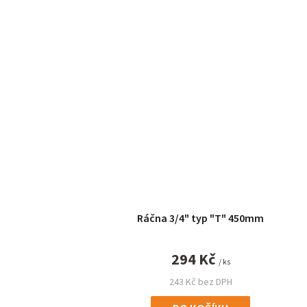
Ráčna 3/4" typ "T" 450mm
294 Kč
/ ks
243 Kč bez DPH