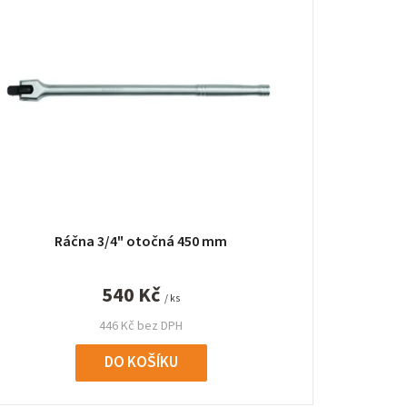
e
n
í
p
r
o
d
Ráčna 3/4" otočná 450 mm
u
k
540 Kč
/ ks
t
446 Kč bez DPH
ů
DO KOŠÍKU