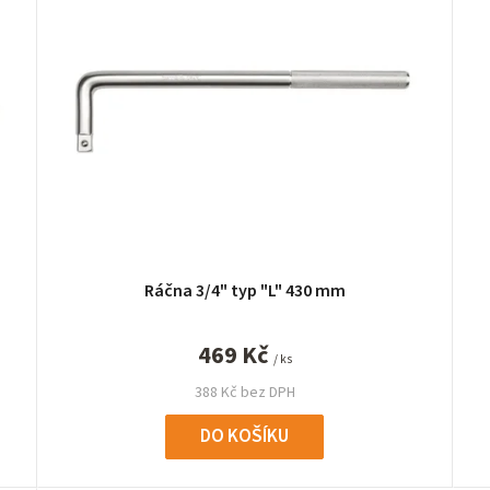
Ráčna 3/4" typ "L" 430 mm
469 Kč
/ ks
388 Kč bez DPH
DO KOŠÍKU