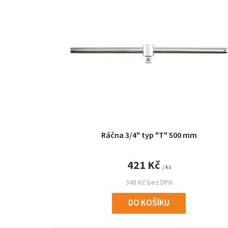
ý
p
i
s
p
r
o
Ráčna 3/4" typ "T" 500 mm
d
u
421 Kč
/ ks
k
348 Kč bez DPH
t
DO KOŠÍKU
ů