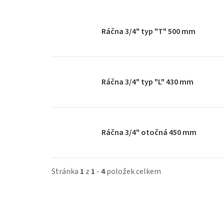
Ráčna 3/4" typ "T" 500 mm
Ráčna 3/4" typ "L" 430 mm
Ráčna 3/4" otočná 450 mm
Stránka
1
z
1
-
4
položek celkem
V