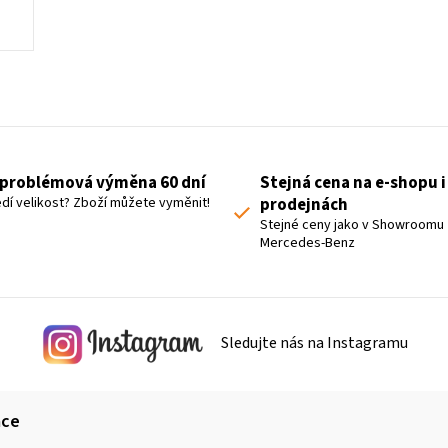
O
v
l
á
problémová výměna 60 dní
Stejná cena na e-shopu i
d
dí velikost? Zboží můžete vyměnit!
prodejnách
a
Stejné ceny jako v Showroomu
Mercedes-Benz
c
í
p
r
Sledujte nás na Instagramu
v
k
y
ace